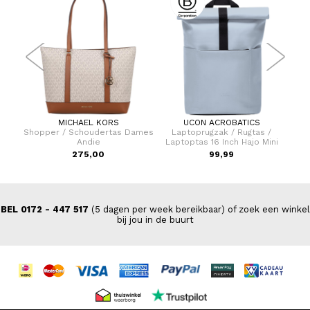
MICHAEL KORS
UCON ACROBATICS
er 75
Shopper / Schoudertas Dames
Laptoprugzak / Rugtas /
L
Andie
Laptoptas 16 Inch Hajo Mini
La
9,00
275,00
99,99
BEL 0172 - 447 517
(5 dagen per week bereikbaar) of zoek een winkel
bij jou in de buurt