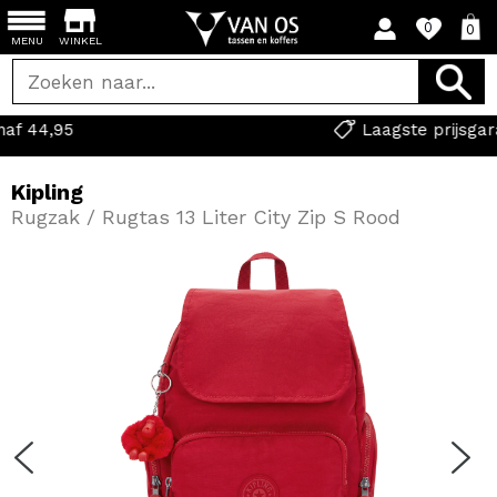
0
0
MENU
WINKEL
Laagste prijsgarantie
Kipling
Rugzak / Rugtas 13 Liter City Zip S Rood