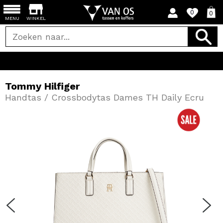
0
0
MENU
WINKEL
Tommy Hilfiger
Handtas / Crossbodytas Dames TH Daily Ecru