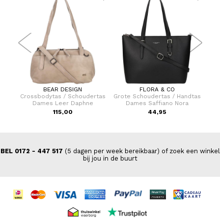
BEAR DESIGN
FLORA & CO
 /
Crossbodytas / Schoudertas
Grote Schoudertas / Handtas
Scho
la
Dames Leer Daphne
Dames Saffiano Nora
115,00
44,95
BEL 0172 - 447 517
(5 dagen per week bereikbaar) of zoek een winkel
bij jou in de buurt