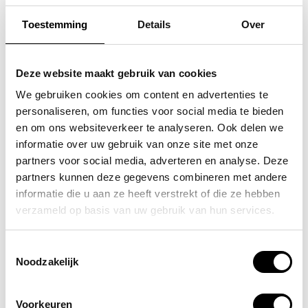
Toestemming
Details
Over
FLORA & CO
SAMSONITE
grote schoudertas /
koffer / trolley /
Deze website maakt gebruik van cookies
handtas dames birina
reiskoffer 75 cm (large)
We gebruiken cookies om content en advertenties te
personaliseren, om functies voor social media te bieden
s'cure
49,95
en om ons websiteverkeer te analyseren. Ook delen we
VOOR 159,00
VAN 249,00
informatie over uw gebruik van onze site met onze
partners voor social media, adverteren en analyse. Deze
partners kunnen deze gegevens combineren met andere
informatie die u aan ze heeft verstrekt of die ze hebben
POPULAIRE EN BEST VERKOCHT
verzameld op basis van uw gebruik van hun services.
Toestemmingsselectie
Noodzakelijk
Voorkeuren