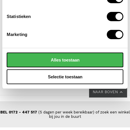
Statistieken
SAMSONITE
FLORA & CO
Marketing
koffer / trolley /
grote schoudertas /
reiskoffer 69 cm
handtas dames
(medium) s'cure
saffiano nora
Alles toestaan
VOOR 149,00
VAN 229,00
44,95
Selectie toestaan
NAAR BOVEN
BEL 0172 - 447 517
(5 dagen per week bereikbaar) of zoek een winkel
bij jou in de buurt