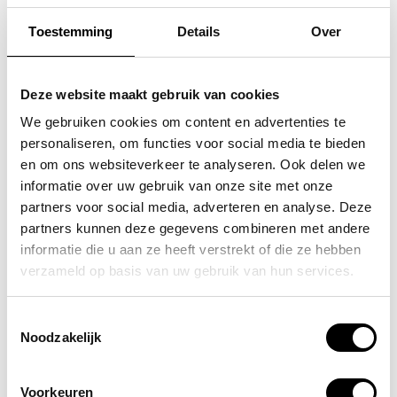
Toestemming
Details
Over
FLORA & CO
FLORA & CO
grote schoudertas /
grote schoudertas /
Deze website maakt gebruik van cookies
handtas dames birina
handtas dames birina
We gebruiken cookies om content en advertenties te
personaliseren, om functies voor social media te bieden
49,95
49,95
en om ons websiteverkeer te analyseren. Ook delen we
informatie over uw gebruik van onze site met onze
partners voor social media, adverteren en analyse. Deze
partners kunnen deze gegevens combineren met andere
informatie die u aan ze heeft verstrekt of die ze hebben
POPULAIRE EN BEST VERKOCHT
verzameld op basis van uw gebruik van hun services.
Toestemmingsselectie
Noodzakelijk
Voorkeuren