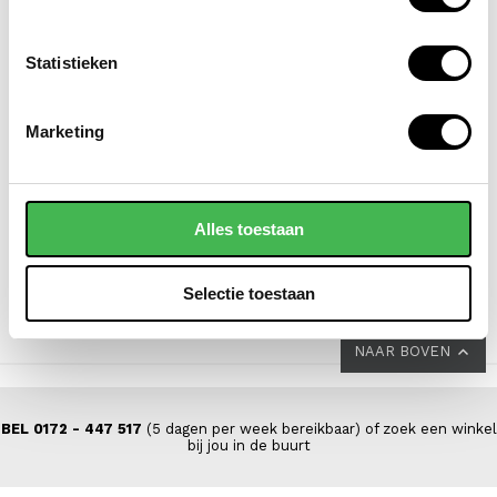
Statistieken
SAMSONITE
FLORA & CO
Marketing
koffer / trolley /
grote schoudertas /
reiskoffer 69 cm
handtas dames
(medium) s'cure
saffiano nora
Alles toestaan
VOOR 149,00
VAN 229,00
44,95
Selectie toestaan
NAAR BOVEN
BEL 0172 - 447 517
(5 dagen per week bereikbaar) of zoek een winkel
bij jou in de buurt