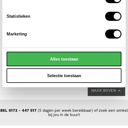
Statistieken
EASTPAK
DSTRCT
Marketing
laptoprugzak / rugtas /
laptoptas / aktetas /
schooltas 15 inch
werktas dames 14 inch
morius
floater field leer
Alles toestaan
VOOR 69,00
VOOR 139,00
VAN 85,00
VAN 199,00
Selectie toestaan
NAAR BOVEN
BEL 0172 - 447 517
(5 dagen per week bereikbaar) of zoek een winkel
bij jou in de buurt