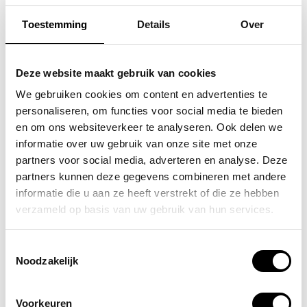
Toestemming
Details
Over
SAMSONITE
FLORA & CO
koffer / trolley /
grote schoudertas /
Deze website maakt gebruik van cookies
reiskoffer 75 cm (large)
handtas dames birina
We gebruiken cookies om content en advertenties te
personaliseren, om functies voor social media te bieden
s'cure
49,95
en om ons websiteverkeer te analyseren. Ook delen we
VOOR 159,00
VAN 249,00
informatie over uw gebruik van onze site met onze
partners voor social media, adverteren en analyse. Deze
partners kunnen deze gegevens combineren met andere
informatie die u aan ze heeft verstrekt of die ze hebben
POPULAIRE EN BEST VERKOCHT
verzameld op basis van uw gebruik van hun services.
Toestemmingsselectie
Noodzakelijk
Voorkeuren