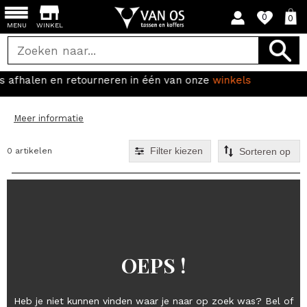
0
0
MENU
WINKEL
neren in één van onze
winkels
Gratis verze
Meer informatie
Filter kiezen
0 artikelen
OEPS !
Heb je niet kunnen vinden waar je naar op zoek was? Bel of