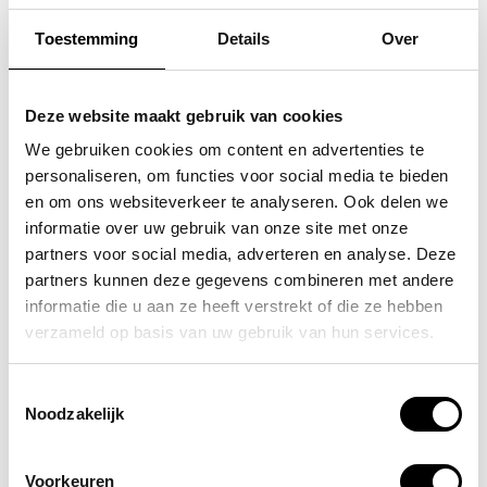
Toestemming
Details
Over
FLORA & CO
SAMSONITE
grote schoudertas /
koffer / trolley /
Deze website maakt gebruik van cookies
handtas dames birina
reiskoffer 75 cm (large)
We gebruiken cookies om content en advertenties te
personaliseren, om functies voor social media te bieden
s'cure
49,95
en om ons websiteverkeer te analyseren. Ook delen we
VOOR 159,00
VAN 249,00
informatie over uw gebruik van onze site met onze
partners voor social media, adverteren en analyse. Deze
partners kunnen deze gegevens combineren met andere
informatie die u aan ze heeft verstrekt of die ze hebben
POPULAIRE EN BEST VERKOCHT
verzameld op basis van uw gebruik van hun services.
Toestemmingsselectie
Noodzakelijk
Voorkeuren