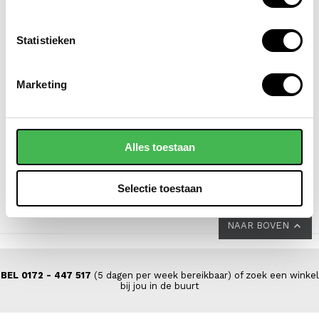
Statistieken
FLORA & CO
FLORA & CO
Marketing
schoudertas / handtas
grote schoudertas /
/ shopper dames
handtas dames
isabella
saffiano nora
Alles toestaan
49,95
44,95
Selectie toestaan
NAAR BOVEN
BEL 0172 - 447 517
(5 dagen per week bereikbaar) of zoek een winkel
bij jou in de buurt