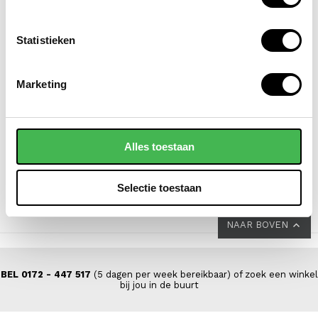
Statistieken
SAMSONITE
NEW REBELS
Marketing
koffer / trolley /
laptoprugzak /
reiskoffer 69 cm
laptoptas / schooltas
(medium) s'cure
15.6 inch william
Alles toestaan
VOOR 149,00
VAN 229,00
69,95
Selectie toestaan
NAAR BOVEN
BEL 0172 - 447 517
(5 dagen per week bereikbaar) of zoek een winkel
bij jou in de buurt