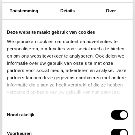
Toestemming
Details
Over
FLORA & CO
FLORA & CO
grote schoudertas /
handtas / schouder tas
Deze website maakt gebruik van cookies
handtas dames birina
dames laren
We gebruiken cookies om content en advertenties te
personaliseren, om functies voor social media te bieden
49,95
44,95
en om ons websiteverkeer te analyseren. Ook delen we
informatie over uw gebruik van onze site met onze
partners voor social media, adverteren en analyse. Deze
partners kunnen deze gegevens combineren met andere
informatie die u aan ze heeft verstrekt of die ze hebben
POPULAIRE EN BEST VERKOCHT
verzameld op basis van uw gebruik van hun services.
Toestemmingsselectie
Noodzakelijk
Voorkeuren