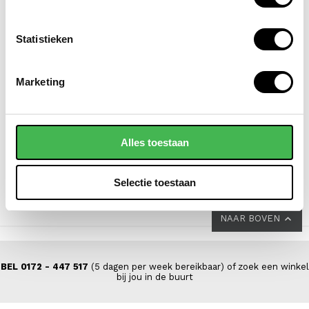
Statistieken
DSTRCT
SAMSONITE
Marketing
laptoptas / aktetas /
koffer / trolley /
werktas dames 14 inch
reiskoffer 69 cm
floater field leer
(medium) s'cure
Alles toestaan
VOOR 139,00
VOOR 149,00
VAN 199,00
VAN 229,00
Selectie toestaan
NAAR BOVEN
BEL 0172 - 447 517
(5 dagen per week bereikbaar) of zoek een winkel
bij jou in de buurt