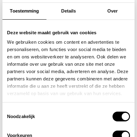
Toestemming
Details
Over
SAMSONITE
FLORA & CO
koffer / trolley /
grote schoudertas /
Deze website maakt gebruik van cookies
reiskoffer 75 cm (large)
handtas dames birina
We gebruiken cookies om content en advertenties te
personaliseren, om functies voor social media te bieden
s'cure
49,95
en om ons websiteverkeer te analyseren. Ook delen we
VOOR 159,00
VAN 249,00
informatie over uw gebruik van onze site met onze
partners voor social media, adverteren en analyse. Deze
partners kunnen deze gegevens combineren met andere
informatie die u aan ze heeft verstrekt of die ze hebben
POPULAIRE EN BEST VERKOCHT
verzameld op basis van uw gebruik van hun services.
Toestemmingsselectie
Noodzakelijk
Voorkeuren