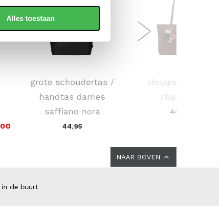
Alles toestaan
FLORA & CO
FLORA & CO
grote schoudertas /
shopper dames
handtas dames
charlotte
saffiano nora
44,95
,00
44,95
NAAR BOVEN
 in de buurt