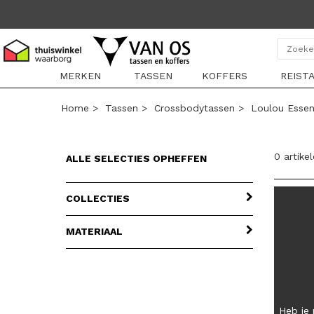
MERKEN
TASSEN
KOFFERS
REIST
Home
>
Tassen
>
Crossbodytassen
>
Loulou Essen
0 artike
ALLE SELECTIES OPHEFFEN
COLLECTIES
MATERIAAL
Heb je 