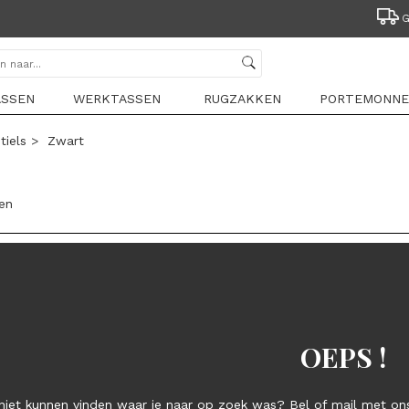
GRATIS VERZENDING VANAF 44,95
ASSEN
WERKTASSEN
RUGZAKKEN
PORTEMONNE
tiels
>
Zwart
len
OEPS !
niet kunnen vinden waar je naar op zoek was? Bel of mail met ons