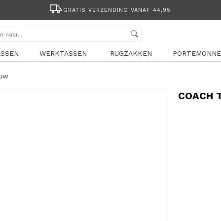
GRATIS VERZENDING VANAF 44,95
ASSEN
WERKTASSEN
RUGZAKKEN
PORTEMONNE
auw
COACH 