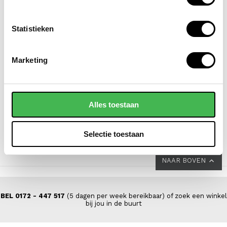
Statistieken
SAMSONITE
EASTPAK
Marketing
koffer / trolley /
laptoprugzak / rugtas /
reiskoffer 69 cm
schooltas 16 inch day
(medium) s'cure
office
Alles toestaan
VOOR 149,00
VOOR 69,00
VAN 229,00
VAN 77,00
Selectie toestaan
NAAR BOVEN
BEL 0172 - 447 517
(5 dagen per week bereikbaar) of zoek een winkel
bij jou in de buurt