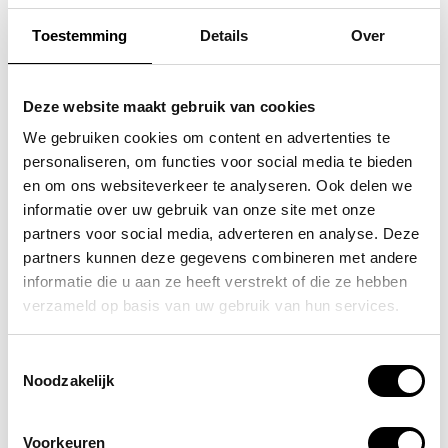
Toestemming
Details
Over
SAMSONITE
FLORA & CO
koffer / trolley /
grote schoudertas /
Deze website maakt gebruik van cookies
reiskoffer 75 cm (large)
handtas dames birina
We gebruiken cookies om content en advertenties te
personaliseren, om functies voor social media te bieden
s'cure
49,95
en om ons websiteverkeer te analyseren. Ook delen we
VOOR 159,00
VAN 249,00
informatie over uw gebruik van onze site met onze
partners voor social media, adverteren en analyse. Deze
partners kunnen deze gegevens combineren met andere
informatie die u aan ze heeft verstrekt of die ze hebben
POPULAIRE EN BEST VERKOCHT
verzameld op basis van uw gebruik van hun services.
Toestemmingsselectie
Noodzakelijk
Voorkeuren