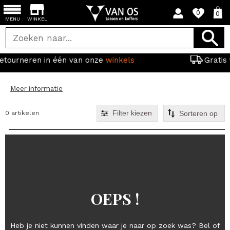
0
0
MENU
WINKEL
van onze
winkels
Gratis verzending vanaf 44
Meer informatie
Filter kiezen
0 artikelen
OEPS !
Heb je niet kunnen vinden waar je naar op zoek was? Bel of