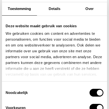
Toestemming
Details
Over
SAMSONITE
SAMSONITE
koffer / trolley /
koffer / trolley /
Deze website maakt gebruik van cookies
reiskoffer 75 cm (large)
reiskoffer 75 cm (large)
We gebruiken cookies om content en advertenties te
personaliseren, om functies voor social media te bieden
s'cure
s'cure
en om ons websiteverkeer te analyseren. Ook delen we
VOOR 159,00
VOOR 159,00
VAN 249,00
VAN 249,00
informatie over uw gebruik van onze site met onze
partners voor social media, adverteren en analyse. Deze
partners kunnen deze gegevens combineren met andere
informatie die u aan ze heeft verstrekt of die ze hebben
POPULAIRE EN BEST VERKOCHT
verzameld op basis van uw gebruik van hun services.
Toestemmingsselectie
Noodzakelijk
Voorkeuren