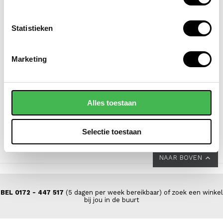
Statistieken
EASTPAK
FLORA & CO
Marketing
laptoprugzak / rugtas /
laptoptas / handtas /
schooltas 16 inch day
schooltas 15.6 inch
office
clara paris
Alles toestaan
VOOR 69,00
VAN 77,00
49,95
Selectie toestaan
NAAR BOVEN
BEL 0172 - 447 517
(5 dagen per week bereikbaar) of zoek een winkel
bij jou in de buurt