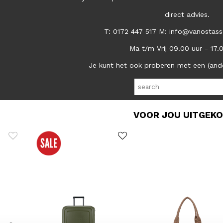
direct advies.
T: 0172 447 517 M: info@vanostass
Ma t/m Vrij 09.00 uur - 17.
Je kunt het ook proberen met een (and
VOOR JOU UITGEK