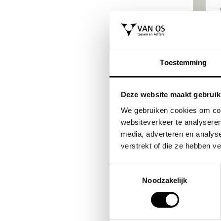
FLORA & CO
SAMSONITE
gtas /
grote schoudertas /
koffer / trolley 
Toestemming
nch
handtas dames
reiskoffer 69 c
saffiano nora
(medium) s'cur
Deze website maakt gebruik
9,00
VOOR 14
44,95
VAN 229,00
We gebruiken cookies om cont
websiteverkeer te analyseren
media, adverteren en analys
verstrekt of die ze hebben v
Toestemmingsselectie
Noodzakelijk