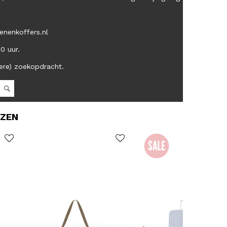
enenkoffers.nl
00 uur.
ere) zoekopdracht.
OZEN