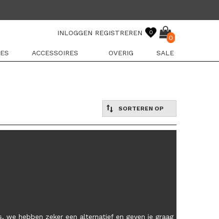
INLOGGEN
REGISTREREN
0
0
ES
ACCESSOIRES
OVERIG
SALE
SORTEREN OP
, we hebben zeker een alternatief en geven je graag