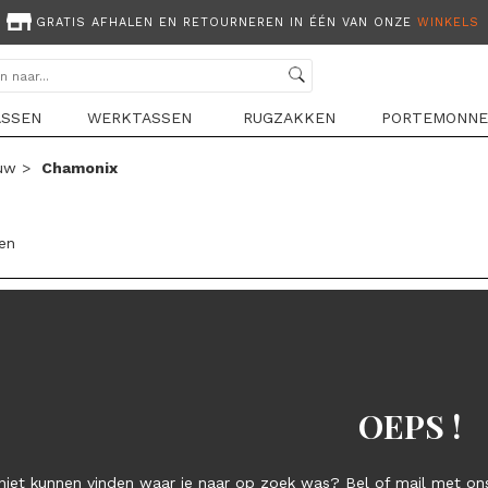
GRATIS AFHALEN EN RETOURNEREN IN ÉÉN VAN ONZE
WINKELS
ASSEN
WERKTASSEN
RUGZAKKEN
PORTEMONNE
uw
>
Chamonix
len
OEPS !
niet kunnen vinden waar je naar op zoek was? Bel of mail met ons