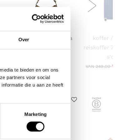
KAPTEN & SON
SAMSONITE
 /
crossbodytas skara
koffer / trolley /
Over
ina
small
reiskoffer 75 cm (lar
s'cure
59,90
VOOR 159,
VAN 249,00
 media te bieden en om ons
ze partners voor social
nformatie die u aan ze heeft
ERKOCHT
Marketing