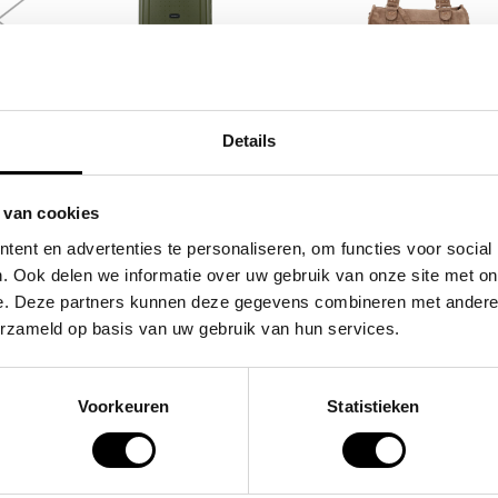
SAMSONITE
FLORA & CO
/
koffer / trolley /
grote schoudertas
Details
m
reiskoffer 75 cm (large)
handtas dames bir
e
s'cure
49,95
 van cookies
9,00
VOOR 159,00
VAN 249,00
ent en advertenties te personaliseren, om functies voor social
. Ook delen we informatie over uw gebruik van onze site met on
e. Deze partners kunnen deze gegevens combineren met andere i
POPULAIRE EN BEST V
erzameld op basis van uw gebruik van hun services.
Voorkeuren
Statistieken