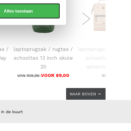
Alles toestaan
FJÄLLRÄVEN
CABAIA
as /
laptoprugzak / rugtas /
laptoprugzak / rugta
day
schooltas 13 inch skule
schooltas 16 inch
20
adventurer large
VOOR 89,00
VAN 109,95
99,00
NAAR BOVEN
 in de buurt