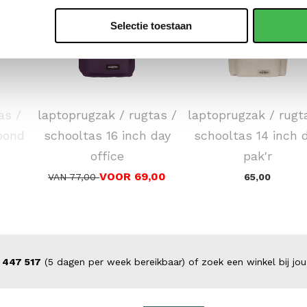
Selectie toestaan
EASTPAK
EASTPAK
as /
laptoprugzak / rugtas /
laptoprugzak / rugt
bond
schooltas 16 inch day
schooltas 14 inch 
office
pak'r
VOOR 69,00
VAN 77,00
65,00
 447 517
(5 dagen per week bereikbaar) of zoek een winkel bij jou