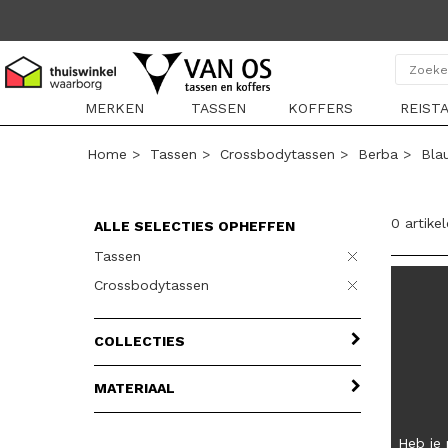
MERKEN
TASSEN
KOFFERS
REIST
Home
>
Tassen
>
Crossbodytassen
>
Berba
>
Bla
0 artike
ALLE SELECTIES OPHEFFEN
Tassen
Crossbodytassen
COLLECTIES
MATERIAAL
Heb je 