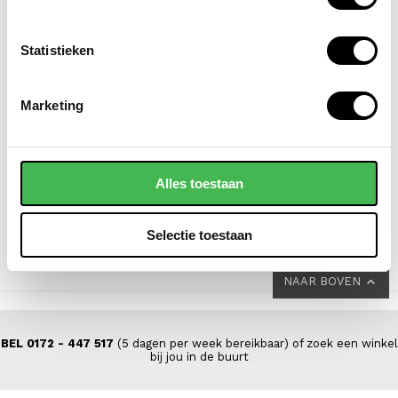
Statistieken
SAMSONITE
FLORA & CO
Marketing
koffer / trolley /
grote schoudertas /
reiskoffer 69 cm
handtas dames
(medium) s'cure
saffiano nora
Alles toestaan
VOOR 149,00
VAN 229,00
44,95
Selectie toestaan
NAAR BOVEN
BEL 0172 - 447 517
(5 dagen per week bereikbaar) of zoek een winkel
bij jou in de buurt