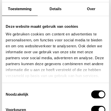
Toestemming
Details
Over
FLORA & CO
FLORA & CO
grote schoudertas /
grote schoudertas /
Deze website maakt gebruik van cookies
handtas dames birina
handtas dames birina
We gebruiken cookies om content en advertenties te
personaliseren, om functies voor social media te bieden
49,95
49,95
en om ons websiteverkeer te analyseren. Ook delen we
informatie over uw gebruik van onze site met onze
partners voor social media, adverteren en analyse. Deze
partners kunnen deze gegevens combineren met andere
informatie die u aan ze heeft verstrekt of die ze hebben
POPULAIRE EN BEST VERKOCHT
verzameld op basis van uw gebruik van hun services.
Toestemmingsselectie
Noodzakelijk
Voorkeuren