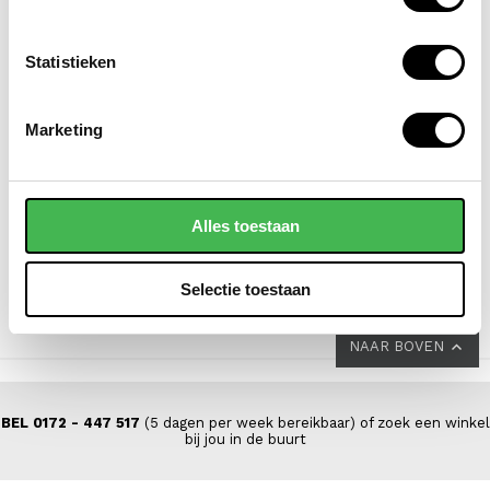
Statistieken
SAMSONITE
NEW REBELS
Marketing
koffer / trolley /
laptoprugzak /
reiskoffer 69 cm
laptoptas / schooltas
(medium) s'cure
15.6 inch william
Alles toestaan
VOOR 149,00
VAN 229,00
69,95
Selectie toestaan
NAAR BOVEN
BEL 0172 - 447 517
(5 dagen per week bereikbaar) of zoek een winkel
bij jou in de buurt