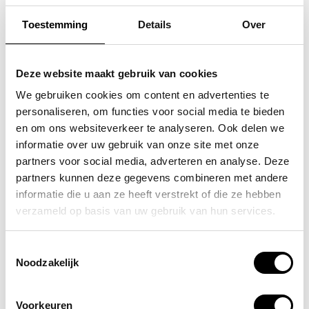
Toestemming
Details
Over
FLORA & CO
FLORA & CO
grote schoudertas /
grote schoudertas /
Deze website maakt gebruik van cookies
handtas dames birina
handtas dames birina
We gebruiken cookies om content en advertenties te
personaliseren, om functies voor social media te bieden
49,95
49,95
en om ons websiteverkeer te analyseren. Ook delen we
informatie over uw gebruik van onze site met onze
partners voor social media, adverteren en analyse. Deze
partners kunnen deze gegevens combineren met andere
informatie die u aan ze heeft verstrekt of die ze hebben
POPULAIRE EN BEST VERKOCHT
verzameld op basis van uw gebruik van hun services.
Toestemmingsselectie
Noodzakelijk
Voorkeuren