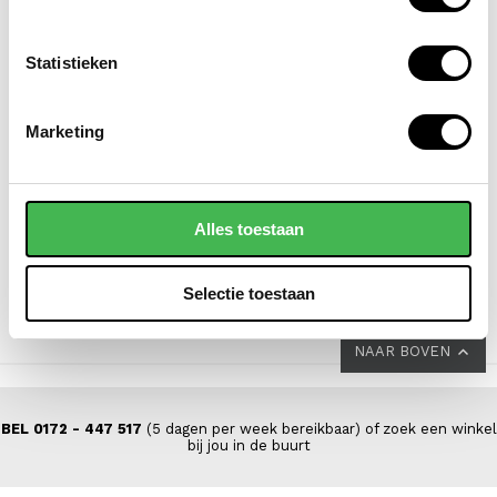
Statistieken
SAMSONITE
NEW REBELS
Marketing
koffer / trolley /
laptoprugzak /
reiskoffer 69 cm
laptoptas / schooltas
(medium) s'cure
15.6 inch william
Alles toestaan
VOOR 149,00
VAN 229,00
69,95
Selectie toestaan
NAAR BOVEN
BEL 0172 - 447 517
(5 dagen per week bereikbaar) of zoek een winkel
bij jou in de buurt