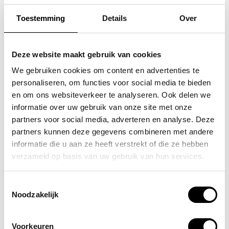
Toestemming
Details
Over
FLORA & CO
FLORA & CO
grote schoudertas /
grote schoudertas /
Deze website maakt gebruik van cookies
handtas dames birina
handtas dames birina
We gebruiken cookies om content en advertenties te
personaliseren, om functies voor social media te bieden
49,95
49,95
en om ons websiteverkeer te analyseren. Ook delen we
informatie over uw gebruik van onze site met onze
partners voor social media, adverteren en analyse. Deze
partners kunnen deze gegevens combineren met andere
informatie die u aan ze heeft verstrekt of die ze hebben
POPULAIRE EN BEST VERKOCHT
verzameld op basis van uw gebruik van hun services.
Toestemmingsselectie
Noodzakelijk
Voorkeuren