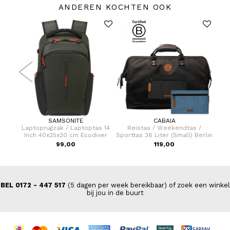
ANDEREN KOCHTEN OOK
SAMSONITE
CABAIA
er 81
Laptoprugzak / Laptoptas 14
Reistas / Weekendtas /
L
s
Inch 40x25x20 cm Ecodiver
Sporttas 36 Liter (Small) Berlin
S
99,00
119,00
VA
BEL 0172 - 447 517
(5 dagen per week bereikbaar) of zoek een winkel
bij jou in de buurt