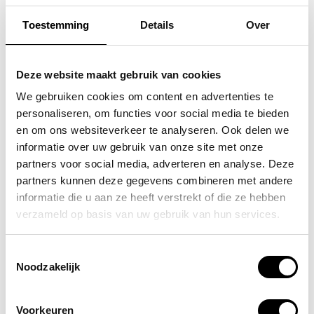
Toestemming
Details
Over
SAMSONITE
FLORA & CO
koffer / trolley /
grote schoudertas /
Deze website maakt gebruik van cookies
reiskoffer 75 cm (large)
handtas dames birina
We gebruiken cookies om content en advertenties te
personaliseren, om functies voor social media te bieden
s'cure
49,95
en om ons websiteverkeer te analyseren. Ook delen we
VOOR 159,00
VAN 249,00
informatie over uw gebruik van onze site met onze
partners voor social media, adverteren en analyse. Deze
partners kunnen deze gegevens combineren met andere
informatie die u aan ze heeft verstrekt of die ze hebben
POPULAIRE EN BEST VERKOCHT
verzameld op basis van uw gebruik van hun services.
Toestemmingsselectie
Noodzakelijk
Voorkeuren