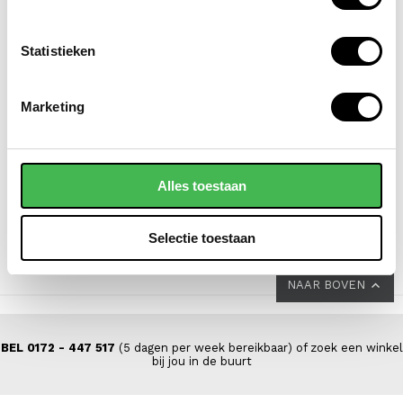
Statistieken
FLORA & CO
DSTRCT
Marketing
grote schoudertas /
laptoptas / aktetas /
handtas dames
werktas dames 14 inch
saffiano nora
floater field leer
Alles toestaan
VOOR 139,00
44,95
VAN 199,00
Selectie toestaan
NAAR BOVEN
BEL 0172 - 447 517
(5 dagen per week bereikbaar) of zoek een winkel
bij jou in de buurt