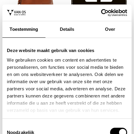
THE CHESTERFIELD BRAND
rugzak / rugtas waxed pull up
109,95
Toestemming
Details
Over
Deze website maakt gebruik van cookies
We gebruiken cookies om content en advertenties te
personaliseren, om functies voor social media te bieden
en om ons websiteverkeer te analyseren. Ook delen we
informatie over uw gebruik van onze site met onze
partners voor social media, adverteren en analyse. Deze
partners kunnen deze gegevens combineren met andere
THE CHESTERFIELD BRAND
THE BRIDGE
informatie die u aan ze heeft verstrekt of die ze hebben
rugzak / rugtas waxed pull up
rugtas / rugzak leer dames
verzameld op basis van uw gebruik van hun services.
129,95
magda
425,00
Toestemmingsselectie
Noodzakelijk
NAAR BOVEN