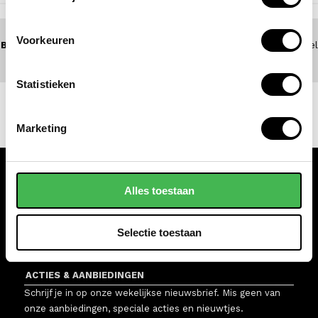
Voorkeuren
BEL 0172 - 447 517
(5 dagen per week bereikbaar) of zoek een winkel
bij jou in de buurt
Statistieken
Marketing
KLANTENSERVICE
Alles toestaan
WINKELS
Selectie toestaan
VAN OS TASSEN EN KOFFERS
ACTIES & AANBIEDINGEN
Schrijf je in op onze wekelijkse nieuwsbrief. Mis geen van
onze aanbiedingen, speciale acties en nieuwtjes.