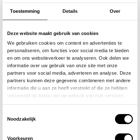
Toestemming
Details
Over
SAMSONITE
FLORA & CO
koffer / trolley /
grote schoudertas /
Deze website maakt gebruik van cookies
reiskoffer 75 cm (large)
handtas dames birina
We gebruiken cookies om content en advertenties te
personaliseren, om functies voor social media te bieden
s'cure
49,95
en om ons websiteverkeer te analyseren. Ook delen we
VOOR 159,00
VAN 249,00
informatie over uw gebruik van onze site met onze
partners voor social media, adverteren en analyse. Deze
partners kunnen deze gegevens combineren met andere
informatie die u aan ze heeft verstrekt of die ze hebben
POPULAIRE EN BEST VERKOCHT
verzameld op basis van uw gebruik van hun services.
Toestemmingsselectie
Noodzakelijk
Voorkeuren