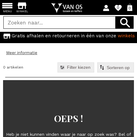
0
0
MENU
WINKEL
Gratis afhalen en retourneren in één van onze
winkels
Meer informatie
Filter kiezen
0 artikelen
OEPS !
Heb je niet kunnen vinden waar je naar op zoek was? Bel of