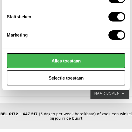
Statistieken
EASTPAK
EASTPAK
Marketing
laptoprugzak / rugtas /
laptoprugzak / rugtas /
schooltas 16 inch day
schooltas 14 inch day
office
pak'r
Alles toestaan
VOOR 69,00
VAN 77,00
65,00
Selectie toestaan
NAAR BOVEN
BEL 0172 - 447 517
(5 dagen per week bereikbaar) of zoek een winkel
bij jou in de buurt