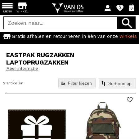
0
0
MENU
WINKEL
Gratis afhalen en retourneren in één van onze
winkels
EASTPAK RUGZAKKEN
LAPTOPRUGZAKKEN
Meer informatie
Filter kiezen
2 artikelen