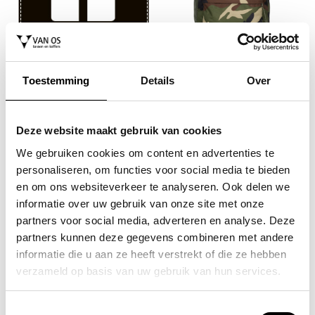
EASTPAK
laptoprugzak / rugtas /
schooltas 17 inch double
Toestemming
Details
Over
office
85,00
Deze website maakt gebruik van cookies
We gebruiken cookies om content en advertenties te
personaliseren, om functies voor social media te bieden
en om ons websiteverkeer te analyseren. Ook delen we
informatie over uw gebruik van onze site met onze
partners voor social media, adverteren en analyse. Deze
partners kunnen deze gegevens combineren met andere
informatie die u aan ze heeft verstrekt of die ze hebben
EASTPAK
laptoprugzak / rugtas /
verzameld op basis van uw gebruik van hun services.
schooltas 14 inch day pak'r
chicago bulls
65,00
Toestemmingsselectie