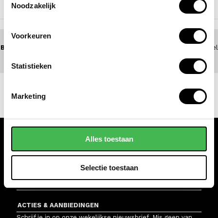
Noodzakelijk
NAAR BOVEN
Voorkeuren
BEL 0172 - 447 517
(5 dagen per week bereikbaar) of zoek een winkel
bij jou in de buurt
Statistieken
Marketing
Alles toestaan
KLANTENSERVICE
WINKELS
Selectie toestaan
VAN OS TASSEN EN KOFFERS
ACTIES & AANBIEDINGEN
Schrijf je in op onze wekelijkse nieuwsbrief. Mis geen van