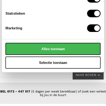
Statistieken
EASTPAK
DSTRCT
Marketing
laptoprugzak / rugtas /
laptoptas / aktetas /
schooltas 15 inch
werktas dames 14 inch
morius
floater field leer
Alles toestaan
VOOR 69,00
VOOR 139,00
VAN 85,00
VAN 199,00
Selectie toestaan
NAAR BOVEN
BEL 0172 - 447 517
(5 dagen per week bereikbaar) of zoek een winkel
bij jou in de buurt