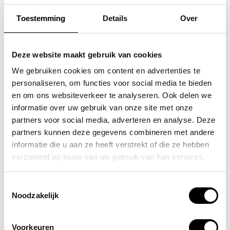
Toestemming
Details
Over
SAMSONITE
FLORA & CO
koffer / trolley /
grote schoudertas /
Deze website maakt gebruik van cookies
reiskoffer 75 cm (large)
handtas dames birina
We gebruiken cookies om content en advertenties te
personaliseren, om functies voor social media te bieden
s'cure
49,95
en om ons websiteverkeer te analyseren. Ook delen we
VOOR 159,00
VAN 249,00
informatie over uw gebruik van onze site met onze
partners voor social media, adverteren en analyse. Deze
partners kunnen deze gegevens combineren met andere
informatie die u aan ze heeft verstrekt of die ze hebben
POPULAIRE EN BEST VERKOCHT
verzameld op basis van uw gebruik van hun services.
Toestemmingsselectie
Noodzakelijk
Voorkeuren