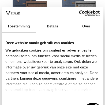
CABAIA
CABAIA
laptoprugzak / rugtas /
laptoprugzak / rugtas /
schooltas 14 inch adventurer
schooltas 14 inch adventurer
Toestemming
Details
Over
medium
medium
99,00
89,00
Deze website maakt gebruik van cookies
We gebruiken cookies om content en advertenties te
personaliseren, om functies voor social media te bieden
en om ons websiteverkeer te analyseren. Ook delen we
informatie over uw gebruik van onze site met onze
partners voor social media, adverteren en analyse. Deze
partners kunnen deze gegevens combineren met andere
informatie die u aan ze heeft verstrekt of die ze hebben
verzameld op basis van uw gebruik van hun services.
Toestemmingsselectie