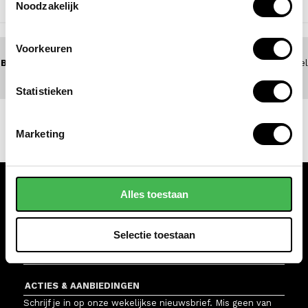
Noodzakelijk
NAAR BOVEN
Voorkeuren
BEL 0172 - 447 517
(5 dagen per week bereikbaar) of zoek een winkel
bij jou in de buurt
Statistieken
Marketing
KLANTENSERVICE
Alles toestaan
WINKELS
Selectie toestaan
VAN OS TASSEN EN KOFFERS
ACTIES & AANBIEDINGEN
Schrijf je in op onze wekelijkse nieuwsbrief. Mis geen van