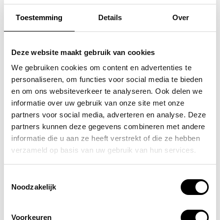
Toestemming
Details
Over
SAMSONITE
FLORA & CO
koffer / trolley /
grote schoudertas /
Deze website maakt gebruik van cookies
reiskoffer 75 cm (large)
handtas dames birina
We gebruiken cookies om content en advertenties te
personaliseren, om functies voor social media te bieden
s'cure
49,95
en om ons websiteverkeer te analyseren. Ook delen we
VOOR 159,00
VAN 249,00
informatie over uw gebruik van onze site met onze
partners voor social media, adverteren en analyse. Deze
partners kunnen deze gegevens combineren met andere
informatie die u aan ze heeft verstrekt of die ze hebben
POPULAIRE EN BEST VERKOCHT
verzameld op basis van uw gebruik van hun services.
Toestemmingsselectie
Noodzakelijk
Voorkeuren