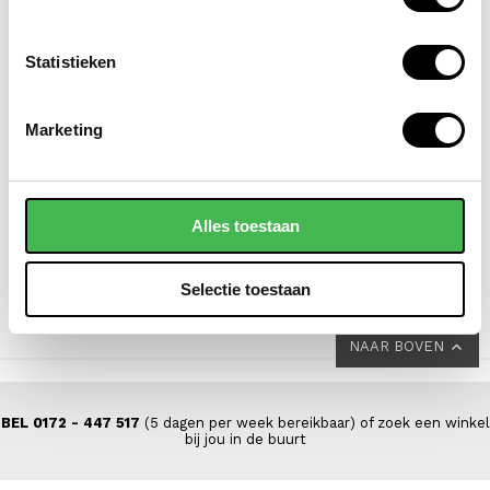
Statistieken
EASTPAK
DSTRCT
Marketing
laptoprugzak / rugtas /
laptoptas / aktetas /
schooltas 15 inch
werktas dames 14 inch
morius
floater field leer
Alles toestaan
VOOR 69,00
VOOR 139,00
VAN 85,00
VAN 199,00
Selectie toestaan
NAAR BOVEN
BEL 0172 - 447 517
(5 dagen per week bereikbaar) of zoek een winkel
bij jou in de buurt