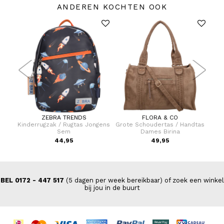
ANDEREN KOCHTEN OOK
ZEBRA TRENDS
FLORA & CO
er 75
Kinderrugzak / Rugtas Jongens
Grote Schoudertas / Handtas
Gro
Sem
Dames Birina
9,00
44,95
49,95
BEL 0172 - 447 517
(5 dagen per week bereikbaar) of zoek een winkel
bij jou in de buurt