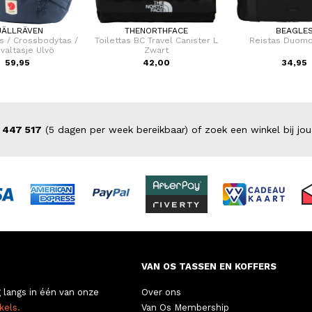
JÄLLRÄVEN
THENORTHFACE
BEAGLE
s / Crossbodytas /
Toilettas BC Travel Canister L
Reistas Duomo
ivaltasje Ulvö
Zwart
59,95
42,00
34,95
 447 517
(5 dagen per week bereikbaar) of zoek een winkel bij jou
VAN OS TASSEN EN KOFFERS
 langs in één van onze
Over ons
kels.
Van Os Membership