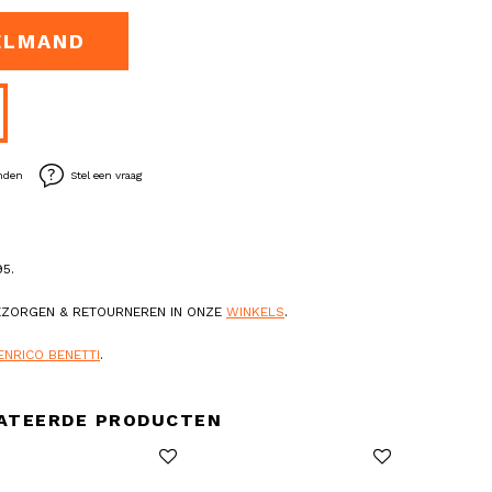
ELMAND
enden
Stel een vraag
5.
BEZORGEN & RETOURNEREN IN ONZE
WINKELS
.
ENRICO BENETTI
.
ATEERDE PRODUCTEN