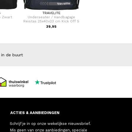
S
TRAVELITE
FLORA & CO
 Zwart
Underseater / Handbagage
Grote Schoudertas / Hand
Reistas 25x40x23 cm Kick Off S
Dames Birina
39,95
49,95
 in de buurt
ACTIES & AANBIEDINGEN
Schrijf je in op onze wekelijkse nieuwsbrief.
Mis geen van onze aanbiedingen, speciale