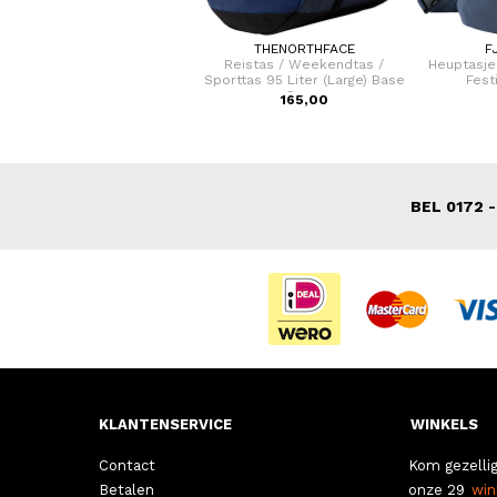
FLORA & CO
THENORTHFACE
F
ndtas / schouder tas Dames
Reistas / Weekendtas /
Heuptasje
Laren
Sporttas 95 Liter (Large) Base
Fest
Camp
44,95
165,00
BEL 0172 -
KLANTENSERVICE
WINKELS
Contact
Kom gezellig
Betalen
onze 29
win