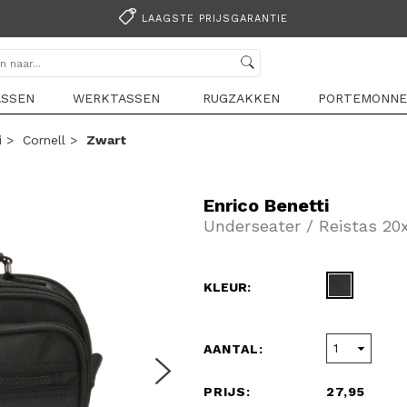
LAAGSTE PRIJSGARANTIE
ASSEN
WERKTASSEN
RUGZAKKEN
PORTEMONNE
i
>
Cornell
>
Zwart
Enrico Benetti
Underseater / Reistas 20
KLEUR:
AANTAL:
PRIJS:
27,95