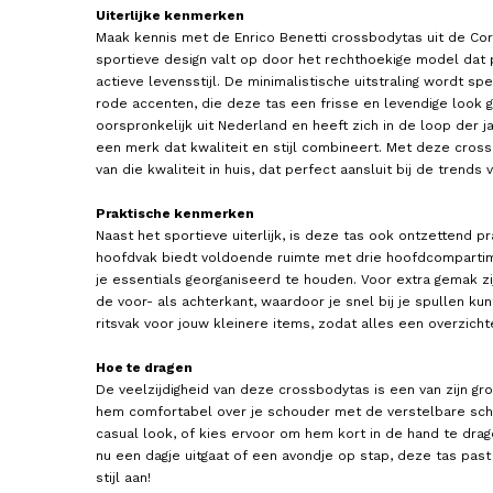
Uiterlijke kenmerken
Maak kennis met de Enrico Benetti crossbodytas uit de Corn
sportieve design valt op door het rechthoekige model dat p
actieve levensstijl. De minimalistische uitstraling wordt s
rode accenten, die deze tas een frisse en levendige look g
oorspronkelijk uit Nederland en heeft zich in de loop der j
een merk dat kwaliteit en stijl combineert. Met deze cross
van die kwaliteit in huis, dat perfect aansluit bij de trends 
ENRICO BENETTI
EASTPAK
Underseater / Handbagage
Crossbodytas / Schouder
Reistas 30x55x25 cm
Heren Buddy
Praktische kenmerken
Montevideo
29,95
28,00
Naast het sportieve uiterlijk, is deze tas ook ontzettend p
hoofdvak biedt voldoende ruimte met drie hoofdcompartim
je essentials georganiseerd te houden. Voor extra gemak zi
de voor- als achterkant, waardoor je snel bij je spullen kun
ritsvak voor jouw kleinere items, zodat alles een overzichte
Hoe te dragen
De veelzijdigheid van deze crossbodytas is een van zijn gr
hem comfortabel over je schouder met de verstelbare sc
casual look, of kies ervoor om hem kort in de hand te drag
nu een dagje uitgaat of een avondje op stap, deze tas pas
stijl aan!