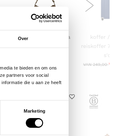
KAPTEN & SON
SAMSONITE
 /
crossbodytas skara
koffer / trolley /
Over
ina
small
reiskoffer 75 cm (lar
s'cure
59,90
VOOR 159,
VAN 249,00
 media te bieden en om ons
ze partners voor social
nformatie die u aan ze heeft
ERKOCHT
Marketing