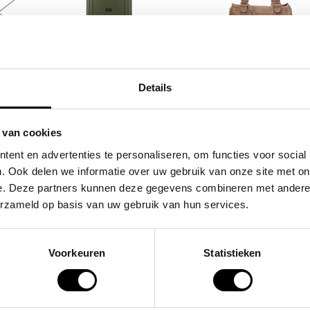
SAMSONITE
FLORA & CO
tas /
koffer / trolley /
grote schoudertas
Details
 day
reiskoffer 75 cm (large)
handtas dames bir
s'cure
49,95
 van cookies
,00
VOOR 159,00
VAN 249,00
ent en advertenties te personaliseren, om functies voor social
. Ook delen we informatie over uw gebruik van onze site met on
e. Deze partners kunnen deze gegevens combineren met andere i
POPULAIRE EN BEST V
erzameld op basis van uw gebruik van hun services.
Voorkeuren
Statistieken