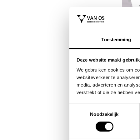
SAMSONITE
EASTPAK
as /
koffer / trolley /
laptoprugzak / rug
Toestemming
es
reiskoffer 69 cm
schooltas 16 inch
a
(medium) s'cure
office
Deze website maakt gebruik
VOOR 149,00
VOOR 69
VAN 229,00
VAN 77,00
We gebruiken cookies om cont
websiteverkeer te analyseren
media, adverteren en analys
verstrekt of die ze hebben v
Toestemmingsselectie
Noodzakelijk