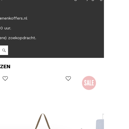
enenkoffers.nl
00 uur.
ere) zoekopdracht.
OZEN