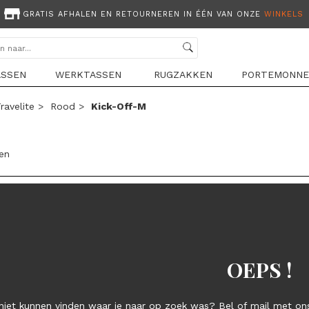
GRATIS AFHALEN EN RETOURNEREN IN ÉÉN VAN ONZE
WINKELS
ASSEN
WERKTASSEN
RUGZAKKEN
PORTEMONNE
ravelite
>
Rood
>
Kick-Off-M
len
OEPS !
niet kunnen vinden waar je naar op zoek was? Bel of mail met ons