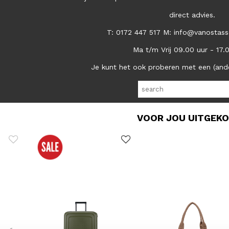
direct advies.
T: 0172 447 517 M: info@vanostass
Ma t/m Vrij 09.00 uur - 17.
Je kunt het ook proberen met een (and
VOOR JOU UITGEK