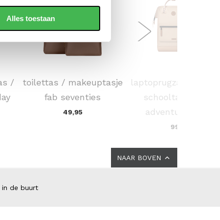
Alles toestaan
SUITSUIT
CABAIA
as /
toilettas / makeuptasje
laptoprugzak / rugta
day
fab seventies
schooltas 16 inch
adventurer large
49,95
99,00
NAAR BOVEN
 in de buurt