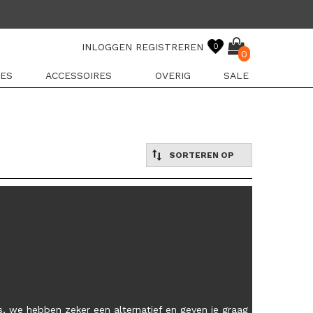
INLOGGEN
REGISTREREN
0
0
ES
ACCESSOIRES
OVERIG
SALE
SORTEREN OP
, we hebben zeker een alternatief en geven je graag