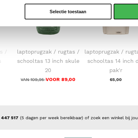
Selectie toestaan
FJÄLLRÄVEN
EASTPAK
s /
laptoprugzak / rugtas /
laptoprugzak / rugt
s
schooltas 13 inch skule
schooltas 14 inch 
20
pak'r
VOOR 89,00
VAN 109,95
65,00
 447 517
(5 dagen per week bereikbaar) of zoek een winkel bij jou