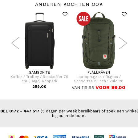
ANDEREN KOCHTEN OOK
SAMSONITE
FJÄLLRÄVEN
dtas
Koffer / Trolley / Reiskoffer 79
Laptoprugzak / Rugtas /
L
cm (Large) Respark
Schooltas 15 Inch Skule 28
S
259,00
VOOR 99,00
VAN 119,95
BEL 0172 - 447 517
(5 dagen per week bereikbaar) of zoek een winkel
bij jou in de buurt