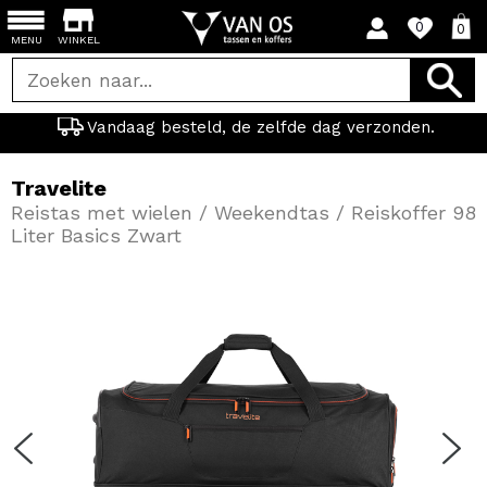
0
0
MENU
WINKEL
Vandaag besteld, de zelfde dag verzonden.
Travelite
Reistas met wielen / Weekendtas / Reiskoffer 98
Liter Basics Zwart