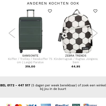
ANDEREN KOCHTEN OOK
SAMSONITE
ZEBRA TRENDS
 /
Koffer / Trolley / Reiskoffer 75
Kinderrugzak / Rugtas Jongens
Han
 Off
cm ( Large) Paralux
Sem
319,00
44,95
VAN
BEL 0172 - 447 517
(5 dagen per week bereikbaar) of zoek een winkel
bij jou in de buurt