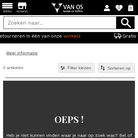
0
0
MENU
WINKEL
van onze
winkels
Gratis verzending vanaf 44
Meer informatie
Filter kiezen
0 artikelen
OEPS !
Heb je niet kunnen vinden waar je naar op zoek was? Bel of