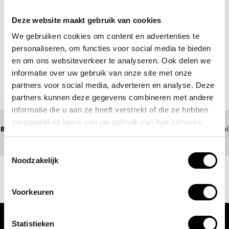
Deze website maakt gebruik van cookies
We gebruiken cookies om content en advertenties te
SAMSONITE
toilettas met haak stackd
personaliseren, om functies voor social media te bieden
55,00
en om ons websiteverkeer te analyseren. Ook delen we
informatie over uw gebruik van onze site met onze
partners voor social media, adverteren en analyse. Deze
NAAR BOVEN
partners kunnen deze gegevens combineren met andere
informatie die u aan ze heeft verstrekt of die ze hebben
verzameld op basis van uw gebruik van hun services.
BEL 0172 - 447 517
(5 dagen per week bereikbaar) of zoek een winkel
bij jou in de buurt
Toestemmingsselectie
Noodzakelijk
Voorkeuren
Statistieken
KLANTENSERVICE