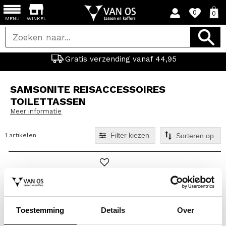
0
0
MENU
WINKEL
Gratis verzending vanaf 44,95
SAMSONITE REISACCESSOIRES
TOILETTASSEN
Meer informatie
Filter kiezen
1 artikelen
Toestemming
Details
Over