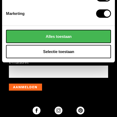
WINKELS
Marketing
VAN OS TASSEN EN KOFFERS
ACTIES & AANBIEDINGEN
Alles toestaan
Schrijf je in op onze wekelijkse nieuwsbrief. Mis geen van
onze aanbiedingen, speciale acties en nieuwtjes.
Selectie toestaan
(uitschrijven is altijd mogelijk)
E-mailadres
AANMELDEN