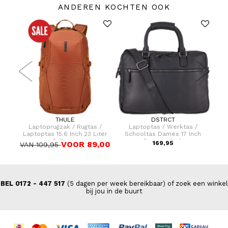
ANDEREN KOCHTEN OOK
THULE
DSTRCT
Dames
Laptoprugzak / Rugtas /
Laptoptas / Werktas /
H
Laptoptas 15.6 Inch 23 Liter
Schooltas Dames 17 Inch
EnRoute
Preston Park
VOOR 89,00
169,95
VAN 109,95
BEL 0172 - 447 517
(5 dagen per week bereikbaar) of zoek een winkel
bij jou in de buurt