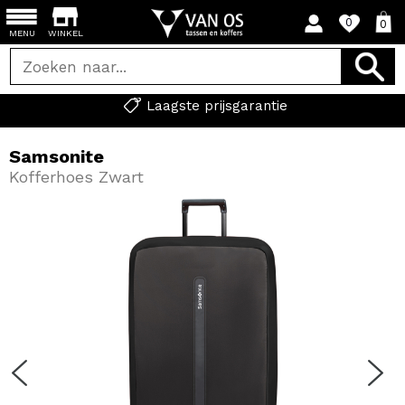
0
0
MENU
WINKEL
Laagste prijsgarantie
Samsonite
Kofferhoes Zwart