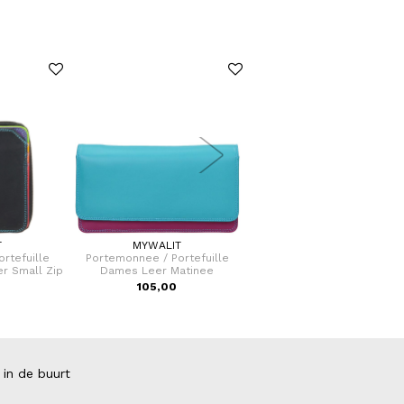
T
MYWALIT
LYCKE OSLO
rtefuille
Portemonnee / Portefuille
Schoudertas / Shopper Da
r Small Zip
Dames Leer Matinee
Nora
105,00
39,95
 in de buurt