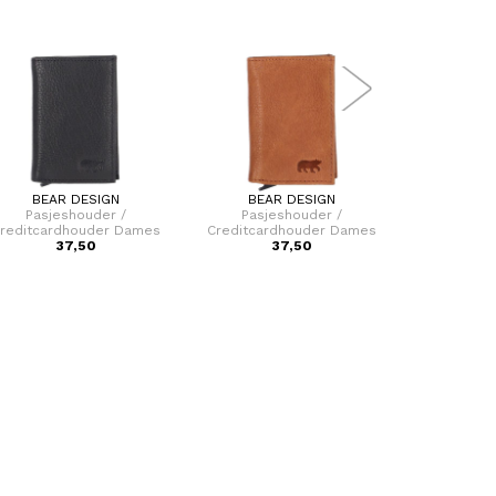
BEAR DESIGN
BEAR DESIGN
HIDE 
Pasjeshouder /
Pasjeshouder /
Pasjeshoude
reditcardhouder Dames
Creditcardhouder Dames
Uitschuifbaa
Uitschuifbaar Leer Frits
37,50
Uitschuifbaar Leer Frits
37,50
3