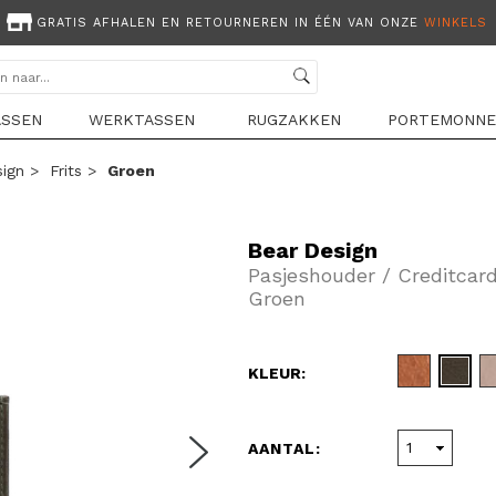
GRATIS AFHALEN EN RETOURNEREN IN ÉÉN VAN ONZE
WINKELS
ASSEN
WERKTASSEN
RUGZAKKEN
PORTEMONNE
sign
>
Frits
>
Groen
Bear Design
Pasjeshouder / Creditcar
Groen
KLEUR:
AANTAL: