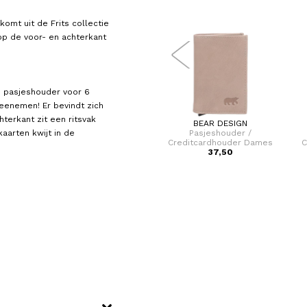
komt uit de Frits collectie
op de voor- en achterkant
e pasjeshouder voor 6
eenemen! Er bevindt zich
terkant zit een ritsvak
CHARM LONDON
BEAR DESIGN
aarten kwijt in de
der
Pasjeshouder / Kaarthouder
Pasjeshouder /
Leer Charm London
Creditcardhouder Dames
C
29,95
Uitschuifbaar Leer Frits
37,50