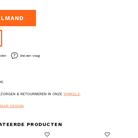
ELMAND
enden
Stel een vraag
5.
BEZORGEN & RETOURNEREN IN ONZE
WINKELS
.
BEAR DESIGN
.
ATEERDE PRODUCTEN