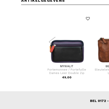
ARTIKELGEGEVENS
LYCKE OSLO
MYWALIT
B
houdertas / Shopper Dames
Portemonnee / Portefuille
Sleutelet
Nora
Dames Leer Double Zip
39,95
49,00
BEL 0172 -