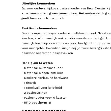
Uiterlijke kenmerken
Ga voor de luxe, tijdloze pasjeshouder van Bear Design! Hij 
en is gemaakt van groen generfd leer. Het embossed logo 
geeft hem een chique touch.
Praktische kenmerken
Deze compacte pasjeshouder is multifunctioneel. Naast d
kaarten, kun je namelijk ook zonder moeite contant geld m
namelijk bovenop een steekvak voor briefgeld en op de ach
CHARM LONDON
CHARM LONDON
voor muntgeld. Bovendien kun je nog je twee belangrijkste k
Pasjeshouder / Kaarthouder
Pasjeshouder / Kaarthou
Leer Charm London
Leer Charm London
daarvoor bestemde pasjesvakken.
39,95
29,95
Handig om te weten
- Materiaal buitenkant: leer
- Materiaal binnenkant: leer
- Donkerzilverkleurig hardware
- 1 ritsvak
- 1 steekvak voor briefgeld
- 2 pasjesvakken
- Pasjeshouder voor 6 kaarten
- RFID bescherming