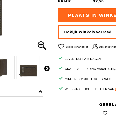
PRIJS:
37,50
PLAATS IN WINK
Bekijk Winkelvoorraad
Zet op verlanglijst
Deel met vri
LEVERTIJD 1 A 2 DAGEN.
GRATIS VERZENDING VANAF €44,9
MINDER CO² UITSTOOT: GRATIS 
WIJ ZIJN OFFICIEEL DEALER VAN
GEREL