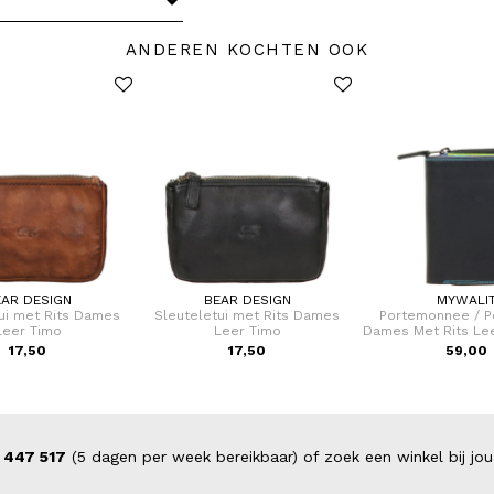
ANDEREN KOCHTEN OOK
EAR DESIGN
BEAR DESIGN
MYWALI
ui met Rits Dames
Sleuteletui met Rits Dames
Portemonnee / Po
Leer Timo
Leer Timo
Dames Met Rits Lee
17,50
17,50
59,00
 447 517
(5 dagen per week bereikbaar) of zoek een winkel bij jou