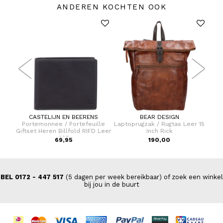
ANDEREN KOCHTEN OOK
CASTELIJN EN BEERENS
BEAR DESIGN
dtas
Portemonnee / Portefeuille
Laptoprugzak / Rugtas Leer 15
Po
Giftset Heren Billfold RIFD Leer
Inch Rick
He
C&B
69,95
190,00
BEL 0172 - 447 517
(5 dagen per week bereikbaar) of zoek een winkel
bij jou in de buurt