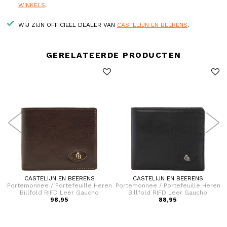
WINKELS
.
WIJ ZIJN OFFICIEEL DEALER VAN
CASTELIJN EN BEERENS
.
GERELATEERDE PRODUCTEN
CASTELIJN EN BEERENS
CASTELIJN EN BEERENS
en
Portemonnee / Portefeuille Heren
Portemonnee / Portefeuille Heren
P
Billfold RIFD Leer Gaucho
Billfold RIFD Leer Gaucho
98,95
88,95