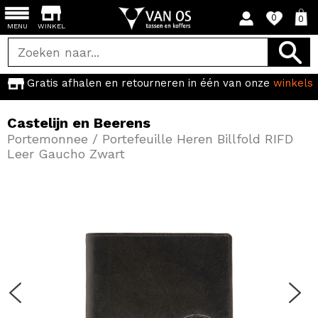
0
0
MENU
WINKEL
Gratis afhalen en retourneren in één van onze
winkels
Castelijn en Beerens
Portemonnee / Portefeuille Heren Billfold RIFD
Leer Gaucho Zwart