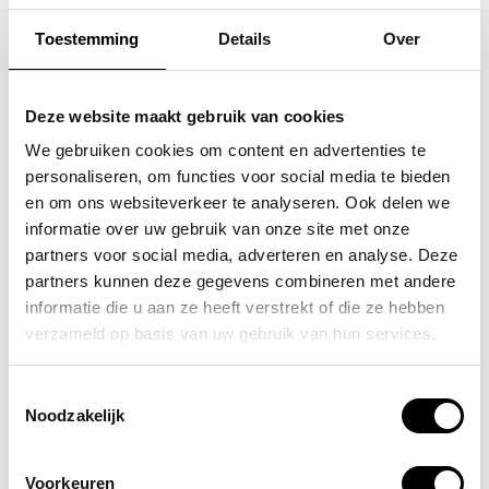
Toestemming
Details
Over
FLORA & CO
SAMSONITE
grote schoudertas /
koffer / trolley /
Deze website maakt gebruik van cookies
handtas dames birina
reiskoffer 75 cm (large)
We gebruiken cookies om content en advertenties te
personaliseren, om functies voor social media te bieden
s'cure
49,95
en om ons websiteverkeer te analyseren. Ook delen we
VOOR 159,00
VAN 249,00
informatie over uw gebruik van onze site met onze
partners voor social media, adverteren en analyse. Deze
partners kunnen deze gegevens combineren met andere
informatie die u aan ze heeft verstrekt of die ze hebben
POPULAIRE EN BEST VERKOCHT
verzameld op basis van uw gebruik van hun services.
Toestemmingsselectie
Noodzakelijk
Voorkeuren