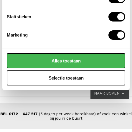
Statistieken
SAMSONITE
FLORA & CO
Marketing
koffer / trolley /
grote schoudertas /
reiskoffer 69 cm
handtas dames
(medium) s'cure
saffiano nora
Alles toestaan
VOOR 149,00
VAN 229,00
44,95
Selectie toestaan
NAAR BOVEN
BEL 0172 - 447 517
(5 dagen per week bereikbaar) of zoek een winkel
bij jou in de buurt