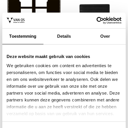
MICHAEL KORS
Toestemming
Details
Over
pasjeshouder / portefuille leer
jet set
55,00
Deze website maakt gebruik van cookies
We gebruiken cookies om content en advertenties te
personaliseren, om functies voor social media te bieden
en om ons websiteverkeer te analyseren. Ook delen we
informatie over uw gebruik van onze site met onze
partners voor social media, adverteren en analyse. Deze
partners kunnen deze gegevens combineren met andere
informatie die u aan ze heeft verstrekt of die ze hebben
MICHAEL KORS
verzameld op basis van uw gebruik van hun services.
dames portemonnee jet set
150,00