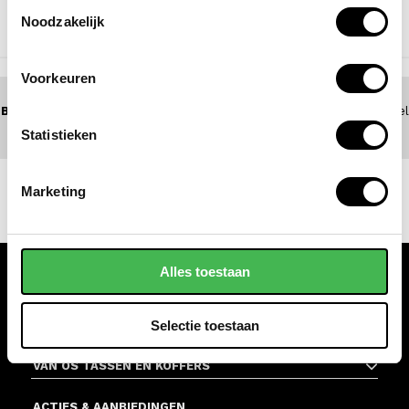
Toestemmingsselectie
Noodzakelijk
NAAR BOVEN
Voorkeuren
BEL 0172 - 447 517
(5 dagen per week bereikbaar) of zoek een winkel
bij jou in de buurt
Statistieken
Marketing
Alles toestaan
KLANTENSERVICE
Selectie toestaan
WINKELS
VAN OS TASSEN EN KOFFERS
ACTIES & AANBIEDINGEN