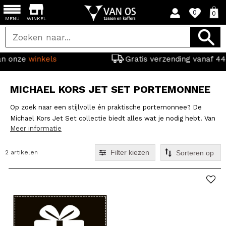
0
0
MENU
WINKEL
Gratis verzending vanaf 44,95
MICHAEL KORS JET SET PORTEMONNEE
Op zoek naar een stijlvolle én praktische portemonnee? De
Michael Kors Jet Set collectie biedt alles wat je nodig hebt. Van
Meer informatie
luxe designs tot slimme indelingen voor je pasjes, kleingeld en
andere essentials, deze portemonnees combineren moeiteloos
mode en functionaliteit. Gemaakt van hoogwaardig leer, zijn ze
Filter kiezen
2 artikelen
de perfecte accessoire voor elke dag. Ontdek nu jouw ideale
Michael Kors portemonnee en voeg een vleugje luxe toe aan je
dagelijkse routine!