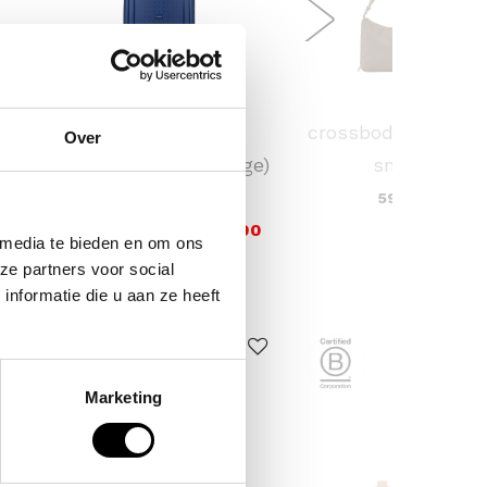
SAMSONITE
KAPTEN & SON
 /
koffer / trolley /
crossbodytas skar
Over
ina
reiskoffer 75 cm (large)
small
s'cure
59,90
VOOR 159,00
VAN 249,00
 media te bieden en om ons
ze partners voor social
nformatie die u aan ze heeft
ERKOCHT
Marketing