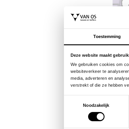
FLORA & CO
EASTPAK
as /
handtas / schouder tas
laptoprugzak / rug
Toestemming
es
dames laren
schooltas 15 in
a
morius
44,95
Deze website maakt gebruik
VOOR 69
VAN 85,00
We gebruiken cookies om cont
websiteverkeer te analyseren
media, adverteren en analys
verstrekt of die ze hebben v
Toestemmingsselectie
Noodzakelijk