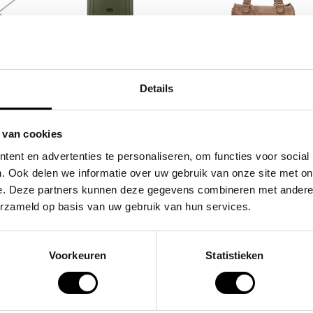
SAMSONITE
FLORA & CO
tas /
koffer / trolley /
grote schoudertas
Details
ch
reiskoffer 75 cm (large)
handtas dames bir
s'cure
49,95
 van cookies
,00
VOOR 159,00
VAN 249,00
ent en advertenties te personaliseren, om functies voor social
. Ook delen we informatie over uw gebruik van onze site met on
e. Deze partners kunnen deze gegevens combineren met andere i
POPULAIRE EN BEST V
erzameld op basis van uw gebruik van hun services.
Voorkeuren
Statistieken