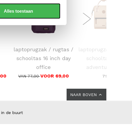
Alles toestaan
EASTPAK
CABAIA
laptoprugzak / rugtas /
laptoprugzak / rugta
schooltas 16 inch day
schooltas 10 inch
office
adventurer small
,00
VOOR 69,00
VAN 77,00
79,00
NAAR BOVEN
 in de buurt