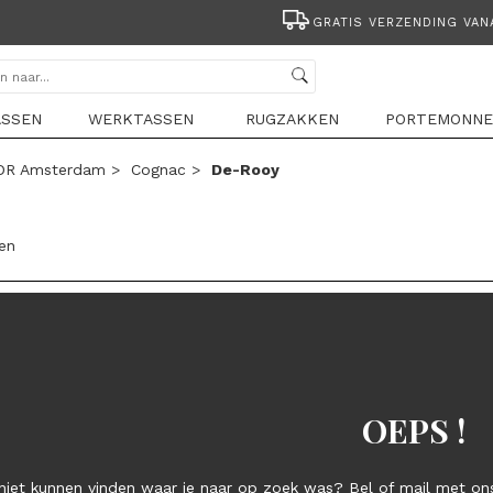
GRATIS VERZENDING VANAF 44,95
ASSEN
WERKTASSEN
RUGZAKKEN
PORTEMONNE
DR Amsterdam
>
Cognac
>
De-Rooy
len
OEPS !
niet kunnen vinden waar je naar op zoek was? Bel of mail met ons