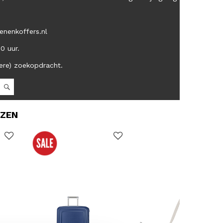
enenkoffers.nl
00 uur.
ere) zoekopdracht.
OZEN