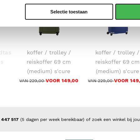
Selectie toestaan
SAMSONITE
SAMSONITE
dtas
koffer / trolley /
koffer / trolley /
es
reiskoffer 69 cm
reiskoffer 69 cm
(medium) s'cure
(medium) s'cure
VOOR 149,00
VOOR 149
VAN 229,00
VAN 229,00
 447 517
(5 dagen per week bereikbaar) of zoek een winkel bij jou