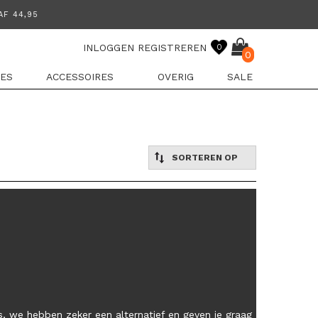
INLOGGEN
REGISTREREN
0
0
ES
ACCESSOIRES
OVERIG
SALE
SORTEREN OP
, we hebben zeker een alternatief en geven je graag