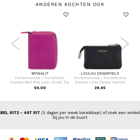
ANDEREN KOCHTEN OOK
MYWALIT
LOULOU ESSENTIELS
er 75
Portemonnee / Portefuille
Portemonnee / Portefeuille
Cro
Dames Met Rits Leer Small Zip
Dames Leer Petite Camile
9,00
59,00
29,95
BEL 0172 - 447 517
(5 dagen per week bereikbaar) of zoek een winkel
bij jou in de buurt