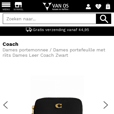
0
0
MENU
WINKEL
Gratis verzending vanaf 44,95
Coach
Dames portemonnee / Dames portefeuille met
riits Dames Leer Coach Zwart