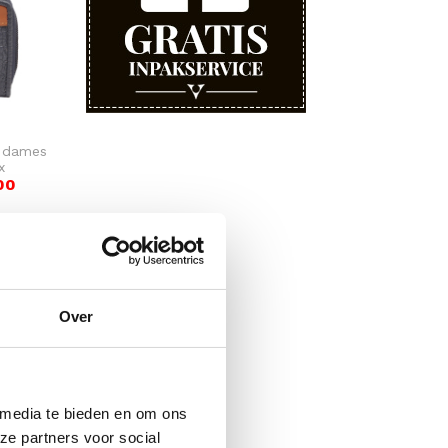
e dames
x
00
Over
 media te bieden en om ons
ze partners voor social