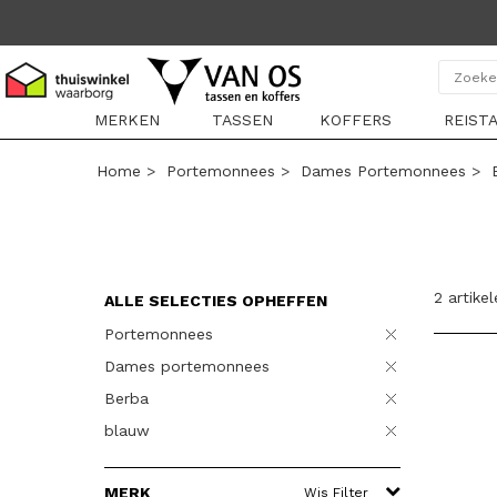
MERKEN
TASSEN
KOFFERS
REIST
Home
>
Portemonnees
>
Dames Portemonnees
>
2 artike
ALLE SELECTIES OPHEFFEN
Portemonnees
Dames portemonnees
Berba
blauw
MERK
Wis Filter