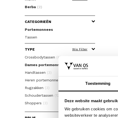
Berba
(2)
CATEGORIEËN
Portemonnees
Tassen
TYPE
Wis Filter
Crossbodytassen
(6)
Dames portemonnees
(7)
Handtassen
(3)
Heren portemonnees
(2)
Toestemming
Rugzakken
(3)
Schoudertassen
(12)
Deze website maakt gebruik
Shoppers
(3)
We gebruiken cookies om cont
websiteverkeer te analyseren
PRIJS