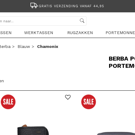
GRATIS VERZENDING VANAF 44,95
ASSEN
WERKTASSEN
RUGZAKKEN
PORTEMONNE
Berba
>
Blauw
>
Chamonix
BERBA 
PORTEM
len