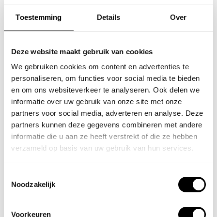
Toestemming
Details
Over
SAMSONITE
FLORA & CO
koffer / trolley /
grote schoudertas /
Deze website maakt gebruik van cookies
reiskoffer 75 cm (large)
handtas dames birina
We gebruiken cookies om content en advertenties te
personaliseren, om functies voor social media te bieden
s'cure
49,95
en om ons websiteverkeer te analyseren. Ook delen we
VOOR 159,00
VAN 249,00
informatie over uw gebruik van onze site met onze
partners voor social media, adverteren en analyse. Deze
partners kunnen deze gegevens combineren met andere
informatie die u aan ze heeft verstrekt of die ze hebben
POPULAIRE EN BEST VERKOCHT
verzameld op basis van uw gebruik van hun services.
Toestemmingsselectie
Noodzakelijk
Voorkeuren