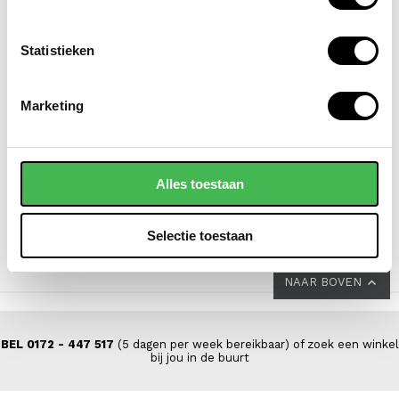
Statistieken
DSTRCT
FLORA & CO
Marketing
laptoptas / aktetas /
grote schoudertas /
werktas dames 14 inch
handtas dames
floater field leer
saffiano nora
Alles toestaan
VOOR 139,00
VAN 199,00
44,95
Selectie toestaan
NAAR BOVEN
BEL 0172 - 447 517
(5 dagen per week bereikbaar) of zoek een winkel
bij jou in de buurt