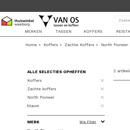
MERKEN
TASSEN
KOFFERS
REIST
Home
>
Koffers
>
Zachte Koffers
>
North Pioneer
2 artike
ALLE SELECTIES OPHEFFEN
Koffers
Zachte koffers
North Pioneer
blauw
MERK
Wis Filter