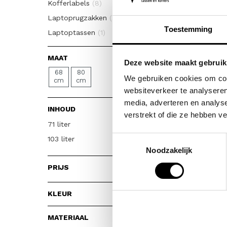
Kofferlabels
(8)
Laptoprugzakken
(5)
Toestemming
Laptoptassen
(1)
Laptoptrolleys
(1)
MAAT
Packing Cubes
(3)
Deze website maakt gebruik
68
80
Reistassen met wielen
(6)
We gebruiken cookies om cont
cm
cm
websiteverkeer te analyseren
Underseaters
(2)
media, adverteren en analys
Zachte koffers
(13)
INHOUD
verstrekt of die ze hebben v
71 liter
Toestemmingsselectie
103 liter
Noodzakelijk
PRIJS
KLEUR
Wis Filter
MATERIAAL