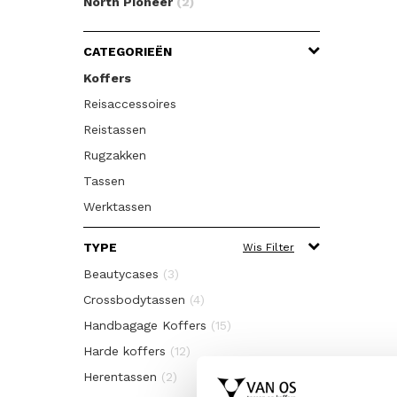
North Pioneer
(2)
CATEGORIEËN
Koffers
Reisaccessoires
Reistassen
Rugzakken
Tassen
Werktassen
TYPE
Wis Filter
Beautycases
(3)
Crossbodytassen
(4)
Handbagage Koffers
(15)
Harde koffers
(12)
Herentassen
(2)