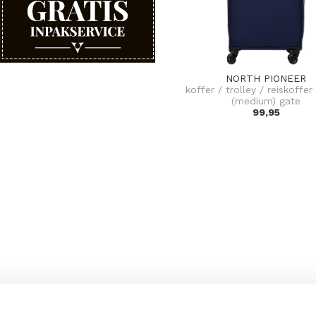
NORTH PIONEER
koffer / trolley / reiskoffe
(medium) gate
99,95