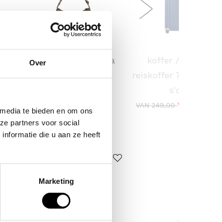
KAPTEN & SON
SAMSONITE
 /
crossbodytas skara
koffer / trolley /
Over
ina
small
reiskoffer 75 cm (lar
s'cure
59,90
VOOR 159,
VAN 249,00
 media te bieden en om ons
ze partners voor social
nformatie die u aan ze heeft
ERKOCHT
Marketing