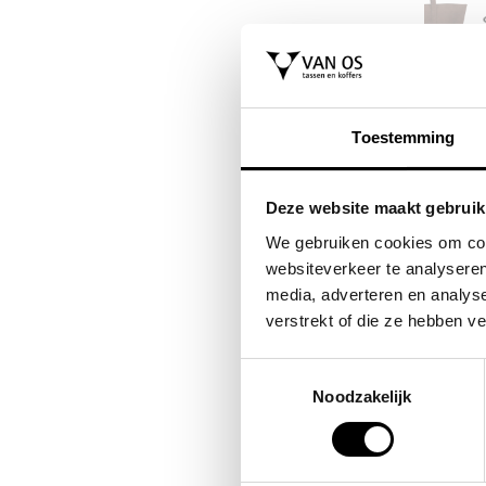
FLORA & CO
FLORA & CO
er tas
grote schoudertas /
shopper dame
Toestemming
handtas dames
charlotte
saffiano nora
44,95
Deze website maakt gebruik
44,95
We gebruiken cookies om cont
websiteverkeer te analyseren
media, adverteren en analys
verstrekt of die ze hebben v
Toestemmingsselectie
Noodzakelijk