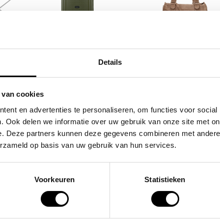
SAMSONITE
FLORA & CO
s
koffer / trolley /
grote schoudertas
Details
reiskoffer 75 cm (large)
handtas dames bir
s'cure
49,95
 van cookies
VOOR 159,00
VAN 249,00
ent en advertenties te personaliseren, om functies voor social
. Ook delen we informatie over uw gebruik van onze site met on
e. Deze partners kunnen deze gegevens combineren met andere i
POPULAIRE EN BEST V
erzameld op basis van uw gebruik van hun services.
Voorkeuren
Statistieken