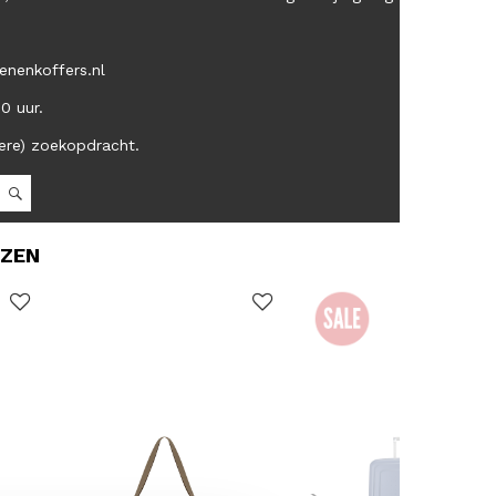
enenkoffers.nl
00 uur.
ere) zoekopdracht.
OZEN