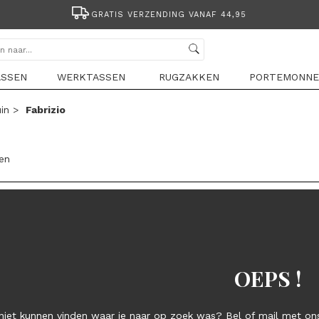
GRATIS VERZENDING VANAF 44,95
ASSEN
WERKTASSEN
RUGZAKKEN
PORTEMONNE
in
>
Fabrizio
len
OEPS !
niet kunnen vinden waar je naar op zoek was? Bel of mail met ons