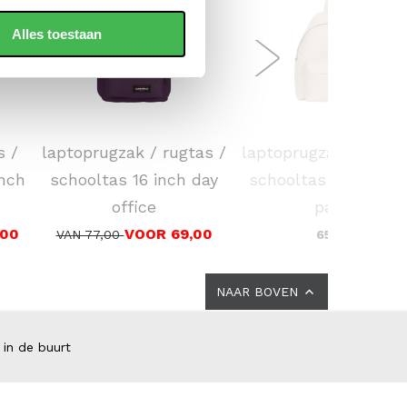
Alles toestaan
EASTPAK
EASTPAK
s /
laptoprugzak / rugtas /
laptoprugzak / rugta
nch
schooltas 16 inch day
schooltas 14 inch d
office
pak'r
,00
VOOR 69,00
VAN 77,00
65,00
NAAR BOVEN
 in de buurt