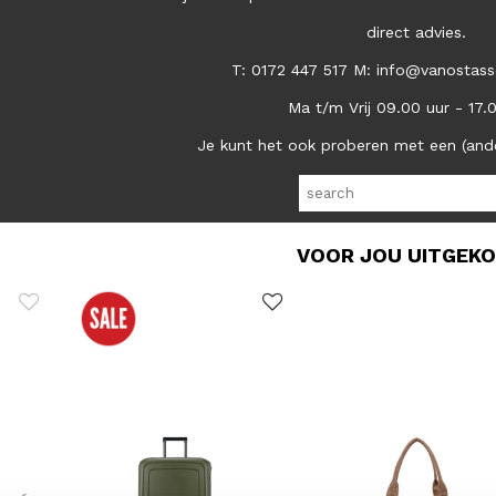
direct advies.
T: 0172 447 517 M: info@vanostass
Ma t/m Vrij 09.00 uur - 17.
Je kunt het ook proberen met een (and
VOOR JOU UITGEK