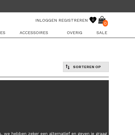
INLOGGEN
REGISTREREN
0
0
ES
ACCESSOIRES
OVERIG
SALE
SORTEREN OP
, we hebben zeker een alternatief en geven je graag