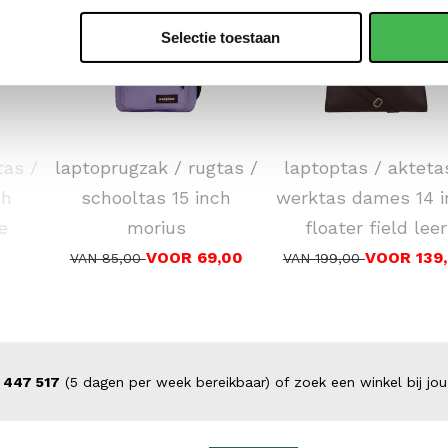
Selectie toestaan
EASTPAK
DSTRCT
tas /
laptoprugzak / rugtas /
laptoptas / akteta
ch
schooltas 15 inch
werktas dames 14 i
e
morius
floater field leer
VOOR 69,00
VOOR 139
VAN 85,00
VAN 199,00
 447 517
(5 dagen per week bereikbaar) of zoek een winkel bij jou