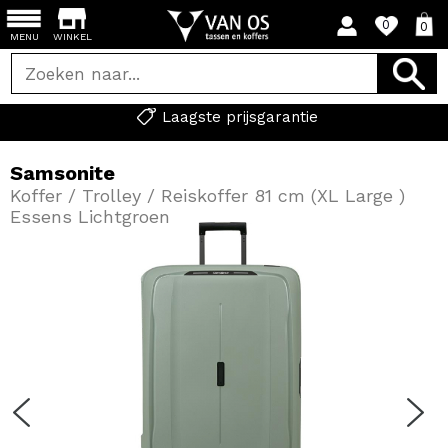
0
0
MENU
WINKEL
Laagste prijsgarantie
Samsonite
Koffer / Trolley / Reiskoffer 81 cm (XL Large )
Essens Lichtgroen