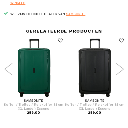
WINKELS
.
WIJ ZIJN OFFICIEEL DEALER VAN
SAMSONITE
.
GERELATEERDE PRODUCTEN
SAMSONITE
SAMSONITE
cm
Koffer / Trolley / Reiskoffer 81 cm
Koffer / Trolley / Reiskoffer 81 cm
K
(XL Large ) Essens
(XL Large ) Essens
259,00
259,00