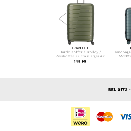
FLORA & CO
TRAVELITE
ote Schoudertas / Handtas
Harde Koffer / Trolley /
Handbagag
Dames Birina
Reiskoffer 77 cm (Large) Air
55x39x
Base
49,95
149,95
BEL 0172 -