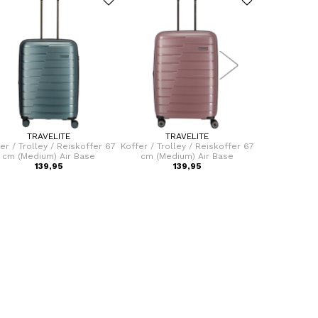
TRAVELITE
TRAVELITE
TR
er / Trolley / Reiskoffer 67
Koffer / Trolley / Reiskoffer 67
Koffer / Troll
cm (Medium) Air Base
cm (Medium) Air Base
cm (Medi
139,95
139,95
1