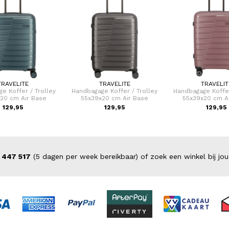
TRAVELITE
TRAVELITE
TRAVELIT
e Koffer / Trolley
Handbagage Koffer / Trolley
Handbagage Koffer
20 cm Air Base
55x39x20 cm Air Base
55x39x20 cm A
129,95
129,95
129,95
 447 517
(5 dagen per week bereikbaar) of zoek een winkel bij jou