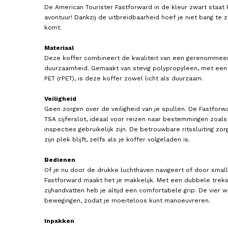
De American Tourister Fastforward in de kleur zwart staat 
avontuur! Dankzij de uitbreidbaarheid hoef je niet bang te zi
komt.
Materiaal
Deze koffer combineert de kwaliteit van een gerenommee
duurzaamheid. Gemaakt van stevig polypropyleen, met een
PET (rPET), is deze koffer zowel licht als duurzaam.
TRAVELITE
TRAVELITE
Veiligheid
Koffer / Trolley / Reiskoffer 77
Koffer / Trolley / Reiskoff
Geen zorgen over de veiligheid van je spullen. De Fastforw
cm (Large) Air Base
cm (Large) Air Base
TSA cijferslot, ideaal voor reizen naar bestemmingen zoal
149,95
149,95
inspecties gebruikelijk zijn. De betrouwbare ritssluiting zo
zijn plek blijft, zelfs als je koffer volgeladen is.
Bedienen
Of je nu door de drukke luchthaven navigeert of door small
Fastforward maakt het je makkelijk. Met een dubbele treks
zijhandvatten heb je altijd een comfortabele grip. De vier
bewegingen, zodat je moeiteloos kunt manoeuvreren.
Inpakken