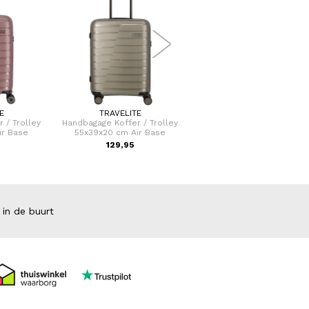
E
TRAVELITE
SAMSONITE
 / Trolley
Handbagage Koffer / Trolley
Laptoptas / Aktetas / Werk
ir Base
55x39x20 cm Air Base
15,6 Inch Guardit Classy 2
129,95
79,00
 in de buurt