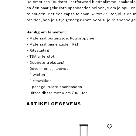
De American Tourister Fastforward biedt slimme inpakoplos
en één paar gekruiste spanbanden helpen je om je spullen
te houden. Met een capaciteit van 67 tot 77 liter, plus de m
breiden, heb je altijd genoeg ruimte voor al je reisbenodig
Handig om te weten:
- Materiaal buitenzijde: Polypropyleen
- Materiaal binnenzijde: rPET
- Ritssluiting
- TSA cijferslot
- Dubbele trekstang
- Boven- en zijhandvat
- 4 wielen
- 4 ritsvakken
- 1 paar gekruiste spanbanden
- Uitbreidbaar met 4 cm / 10 liter
ARTIKELGEGEVENS