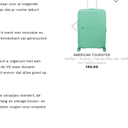
klaar voor je volgende
jn dat je ruimte tekort
rd merk met innovatie en
 binnenkant van gerecycled
TRAVELITE
AMERICAN TOURISTER
er 77
Koffer / Trolley / Reiskoffer 77
Koffer / Trolley / Reiskoffer 68
Koff
ard is uitgerust met een
cm (Large) Air Base
cm FastForward
s de VS waar douane-
149,95
149,00
rgt ervoor dat alles goed op
e straatjes slentert, de
tang en stevige boven- en
 wielen zorgen voor soepele