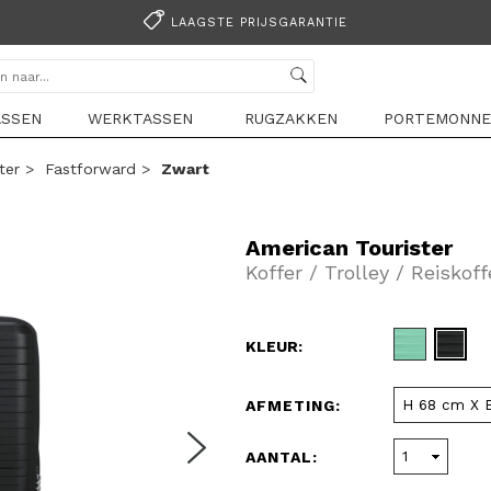
LAAGSTE PRIJSGARANTIE
ASSEN
WERKTASSEN
RUGZAKKEN
PORTEMONNE
ter
>
Fastforward
>
Zwart
American Tourister
Koffer / Trolley / Reisko
KLEUR:
AFMETING:
AANTAL: