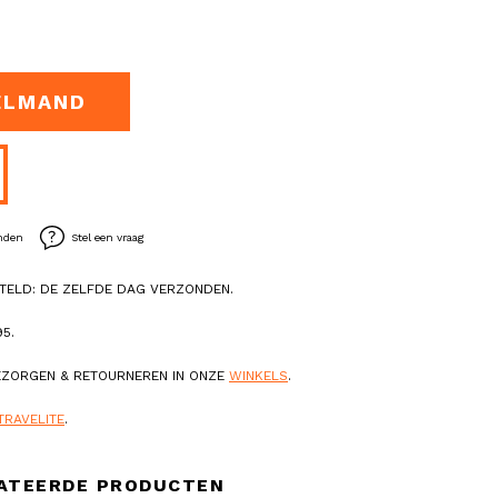
ELMAND
enden
Stel een vraag
TELD: DE ZELFDE DAG VERZONDEN.
5.
BEZORGEN & RETOURNEREN IN ONZE
WINKELS
.
TRAVELITE
.
ATEERDE PRODUCTEN