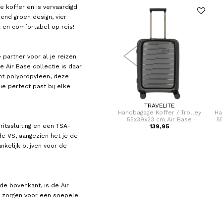
e koffer en is vervaardigd
end groen design, vier
jl en comfortabel op reis!
partner voor al je reizen.
e Air Base collectie is daar
ht polypropyleen, deze
die perfect past bij elke
HEDGREN
TRAVELITE
ley
Handbagage Koffer / Trolley
Handbagage Koffer / Trolley
Ha
ide
55x35x25 cm Comby
55x39x23 cm Air Base
5
ritssluiting en een TSA-
139,00
139,95
de VS, aangezien het je de
ankelijk blijven voor de
e bovenkant, is de Air
n zorgen voor een soepele