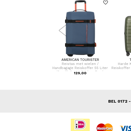
SECRID
AMERICAN TOURISTER
asjeshouder / Kaarthouder
Reistas met wielen /
Harde K
itschuifbaar RFID Leer voor
Handbagage Reiskoffer 55 Liter
Reiskoffer
sjes en briefgeld Miniwallet
(Small) Coated Urban Track
79,00
129,00
Pebble
BEL 0172 -