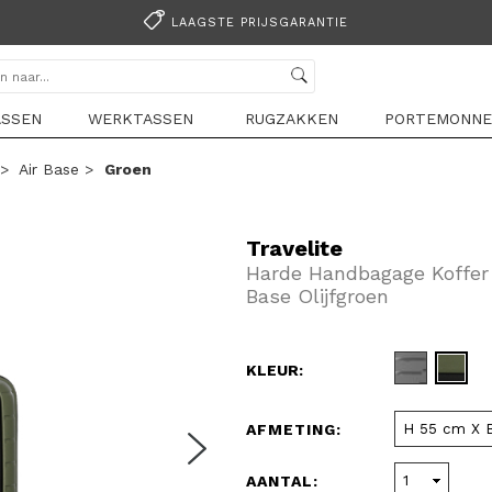
LAAGSTE PRIJSGARANTIE
ASSEN
WERKTASSEN
RUGZAKKEN
PORTEMONNE
>
Air Base
>
Groen
Travelite
Harde Handbagage Koffer /
Base Olijfgroen
KLEUR:
AFMETING:
AANTAL: