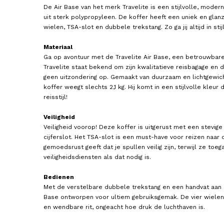
De Air Base van het merk Travelite is een stijlvolle, modern
uit sterk polypropyleen. De koffer heeft een uniek en glanz
wielen, TSA-slot en dubbele trekstang. Zo ga jij altijd in sti
Materiaal
Ga op avontuur met de Travelite Air Base, een betrouwbare 
Travelite staat bekend om zijn kwalitatieve reisbagage en d
geen uitzondering op. Gemaakt van duurzaam en lichtgewic
koffer weegt slechts 2,1 kg. Hij komt in een stijlvolle kleur 
reisstijl!
TRAVELITE
AMERICAN TOURISTER
Handbagage Koffer / Trolley
Handbagage koffer / Trol
Veiligheid
55x39x20 cm Air Base
55x35x23-25 cm Summerr
Veiligheid voorop! Deze koffer is uitgerust met een stevige 
129,95
119,00
cijferslot. Het TSA-slot is een must-have voor reizen naar 
gemoedsrust geeft dat je spullen veilig zijn, terwijl ze toeg
veiligheidsdiensten als dat nodig is.
Bedienen
Met de verstelbare dubbele trekstang en een handvat aan d
Base ontworpen voor ultiem gebruiksgemak. De vier wiele
en wendbare rit, ongeacht hoe druk de luchthaven is.