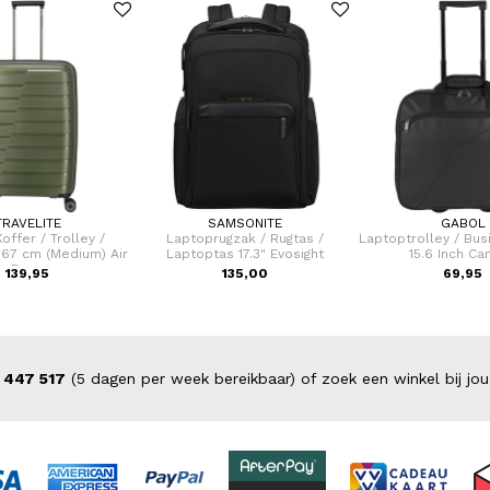
TRAVELITE
SAMSONITE
GABOL
offer / Trolley /
Laptoprugzak / Rugtas /
Laptoptrolley / Bus
 67 cm (Medium) Air
Laptoptas 17.3" Evosight
15.6 Inch Ca
Base
139,95
135,00
69,95
 447 517
(5 dagen per week bereikbaar) of zoek een winkel bij jou