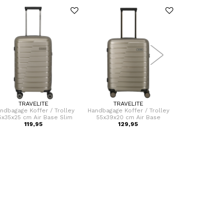
TRAVELITE
TRAVELITE
TR
ndbagage Koffer / Trolley
Handbagage Koffer / Trolley
Handbagage 
5x35x25 cm Air Base Slim
55x39x20 cm Air Base
55x39x20
Champagne
119,95
129,95
1