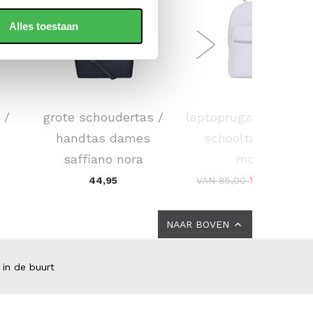
Alles toestaan
FLORA & CO
EASTPAK
 /
grote schoudertas /
laptoprugzak / rugta
handtas dames
schooltas 15 inch
saffiano nora
morius
VOOR 69,0
44,95
VAN 85,00
NAAR BOVEN
 in de buurt