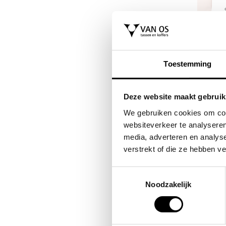
FLORA & CO
NEW REBELS
kara
grote schoudertas /
laptoprugzak 
Toestemming
handtas dames birina
laptoptas / schoo
15.6 inch willia
49,95
Deze website maakt gebruik
69,95
We gebruiken cookies om cont
websiteverkeer te analyseren
media, adverteren en analys
verstrekt of die ze hebben v
Toestemmingsselectie
Noodzakelijk