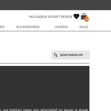
INLOGGEN
REGISTREREN
0
0
ES
ACCESSOIRES
OVERIG
SALE
SORTEREN OP
, we hebben zeker een alternatief en geven je graag