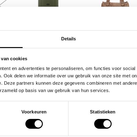
SAMSONITE
FLORA & CO
/
koffer / trolley /
grote schoudertas
Details
ltas
reiskoffer 75 cm (large)
handtas dames bir
m
s'cure
49,95
 van cookies
VOOR 159,00
VAN 249,00
ent en advertenties te personaliseren, om functies voor social
. Ook delen we informatie over uw gebruik van onze site met on
e. Deze partners kunnen deze gegevens combineren met andere i
POPULAIRE EN BEST V
erzameld op basis van uw gebruik van hun services.
Voorkeuren
Statistieken