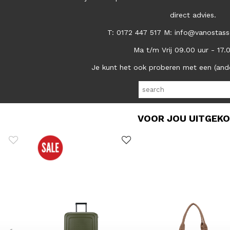
direct advies.
T: 0172 447 517 M: info@vanostass
Ma t/m Vrij 09.00 uur - 17.
Je kunt het ook proberen met een (and
VOOR JOU UITGEK