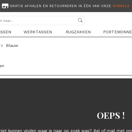
GRATIS AFHALEN EN RETOURNEREN IN ÉÉN VAN ONZE
WINKELS
ASSEN
WERKTASSEN
RUGZAKKEN
PORTEMONNE
>
Blauw
len
OEPS !
niet kunnen vinden waar je naar op zoek was? Bel of mail met ons