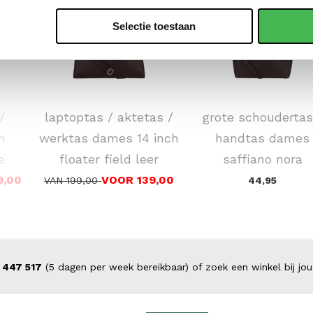
Selectie toestaan
DSTRCT
FLORA & CO
/
laptoptas / aktetas /
grote schoudertas
m
werktas dames 14 inch
handtas dames
e
floater field leer
saffiano nora
9,00
VOOR 139,00
VAN 199,00
44,95
 447 517
(5 dagen per week bereikbaar) of zoek een winkel bij jou