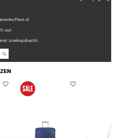
enenkoffers.nl
00 uur.
ere) zoekopdracht.
OZEN