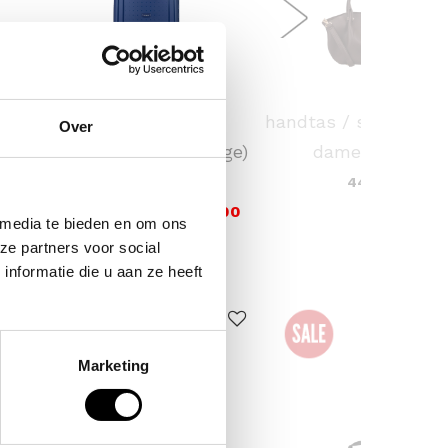
SAMSONITE
FLORA & CO
 /
koffer / trolley /
handtas / schouder 
Over
ina
reiskoffer 75 cm (large)
dames laren
s'cure
44,95
VOOR 159,00
VAN 249,00
 media te bieden en om ons
ze partners voor social
nformatie die u aan ze heeft
ERKOCHT
Marketing