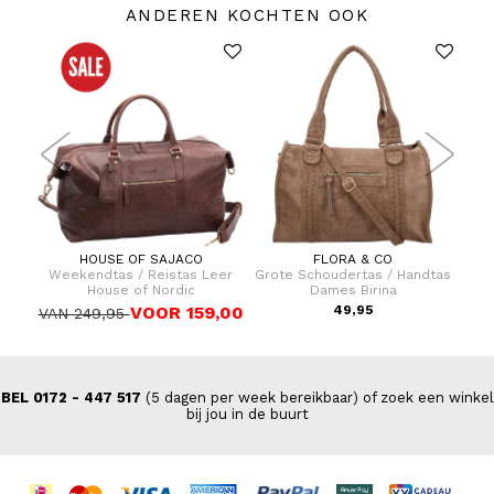
ANDEREN KOCHTEN OOK
HOUSE OF SAJACO
FLORA & CO
er 75
Weekendtas / Reistas Leer
Grote Schoudertas / Handtas
Gro
House of Nordic
Dames Birina
9,00
VOOR 159,00
49,95
VAN 249,95
BEL 0172 - 447 517
(5 dagen per week bereikbaar) of zoek een winkel
bij jou in de buurt