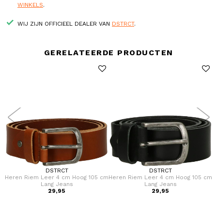
WINKELS
.
WIJ ZIJN OFFICIEEL DEALER VAN
DSTRCT
.
GERELATEERDE PRODUCTEN
DSTRCT
DSTRCT
cm
Heren Riem Leer 4 cm Hoog 105 cm
Heren Riem Leer 4 cm Hoog 105 cm
H
Lang Jeans
Lang Jeans
29,95
29,95