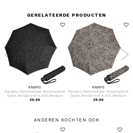
GERELATEERDE PRODUCTEN
KNIRPS
KNIRPS
Paraplu Opvouwbaar Automatisch
Paraplu Opvouwbaar Automatisch
U
Open Windproof A.200 Medium
Open Windproof A.200 Medium
Duomatic
39,99
Duomatic
39,99
ANDEREN KOCHTEN OOK