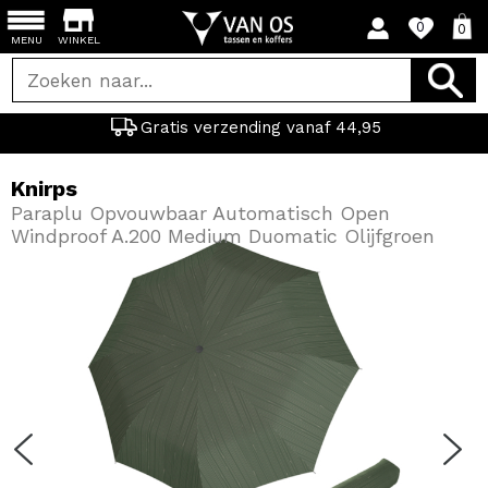
0
0
MENU
WINKEL
Gratis verzending vanaf 44,95
Knirps
Paraplu Opvouwbaar Automatisch Open
Windproof A.200 Medium Duomatic Olijfgroen